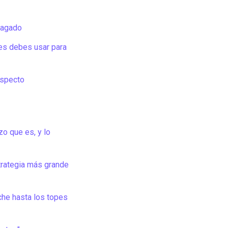
pagado
es debes usar para
especto
o que es, y lo
trategia más grande
che hasta los topes