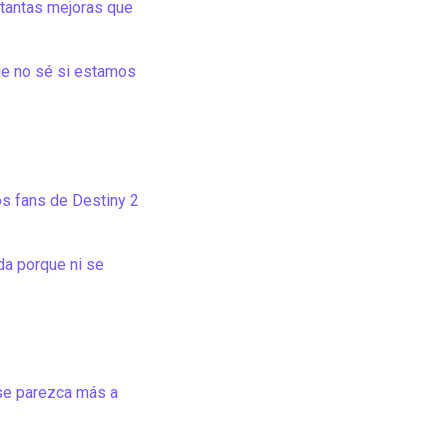
 tantas mejoras que
ue no sé si estamos
os fans de Destiny 2
da porque ni se
se parezca más a