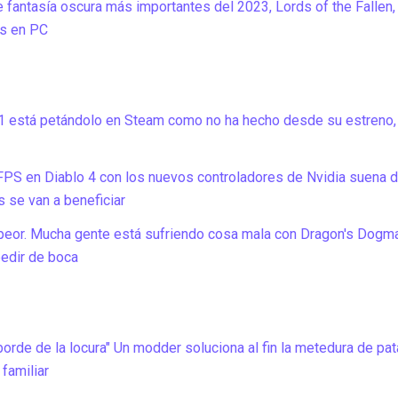
fantasía oscura más importantes del 2023, Lords of the Fallen, 
s en PC
 está petándolo en Steam como no ha hecho desde su estreno, 
 FPS en Diablo 4 con los nuevos controladores de Nvidia suena d
 se van a beneficiar
s peor. Mucha gente está sufriendo cosa mala con Dragon's Dogm
pedir de boca
borde de la locura" Un modder soluciona al fin la metedura de pa
 familiar