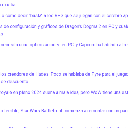
 existía
 o cómo decir "basta" a los RPG que se juegan con el cerebro a
s de configuración y gráficos de Dragon's Dogma 2 en PC y cuál
ás
necesita unas optimizaciones en PC, y Capcom ha hablado al r
 los creadores de Hades. Poco se hablaba de Pyre para el juegaz
% de descuento
e royale en pleno 2024 suena a mala idea, pero WoW tiene una es
o terrible, Star Wars Battlefront comienza a remontar con un par