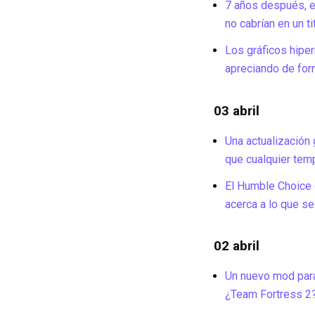
7 años después, e
no cabrían en un ti
Los gráficos hipe
apreciando de for
03 abril
Una actualización 
que cualquier tem
El Humble Choice d
acerca a lo que se 
02 abril
Un nuevo mod par
¿Team Fortress 2