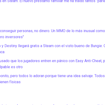
 en Steam. El nuevo préstamo familiar me ha traído tantos "par
 conseguir personas, no dinero. Un MMO de lo más inusual como
cero inversores"
o y Destiny llegará gratis a Steam con el visto bueno de Bungie.
nca
ausado que los jugadores entren en pánico con Easy Anti-Cheat, 
lpable es otro
onito, pero todos lo adoran porque tiene una idea salvaje. Todos
tienen físicas