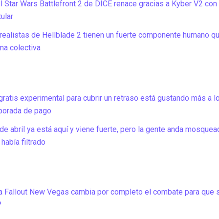
l Star Wars Battlefront 2 de DICE renace gracias a Kyber V2 con
tular
rrealistas de Hellblade 2 tienen un fuerte componente humano q
ma colectiva
gratis experimental para cubrir un retraso está gustando más a l
porada de pago
e abril ya está aquí y viene fuerte, pero la gente anda mosquea
había filtrado
a Fallout New Vegas cambia por completo el combate para que 
?