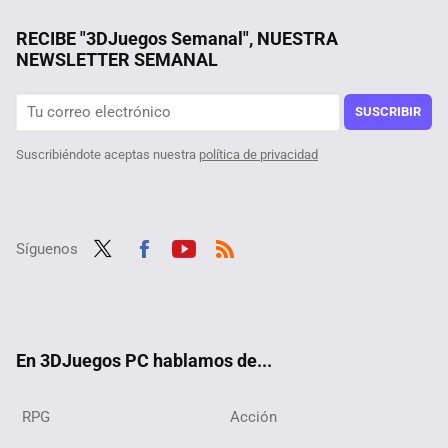
Por qué demonios surgieron los burros siempre ha sido uno de los grandes misterios de la historia natural. Hasta ahora
RECIBE "3DJuegos Semanal", NUESTRA
NEWSLETTER SEMANAL
SUSCRIBIR
Suscribiéndote aceptas nuestra
política de privacidad
Síguenos
Twit
Fac
Yout
RSS
ter
ebo
ube
ok
En 3DJuegos PC hablamos de...
RPG
Acción