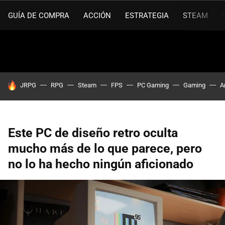
GUÍA DE COMPRA
ACCIÓN
ESTRATEGIA
STEAM
HOY SE HABLA DE
JRPG
RPG
Steam
FPS
PC Gaming
Gaming
A
Este PC de diseño retro oculta
mucho más de lo que parece, pero
no lo ha hecho ningún aficionado