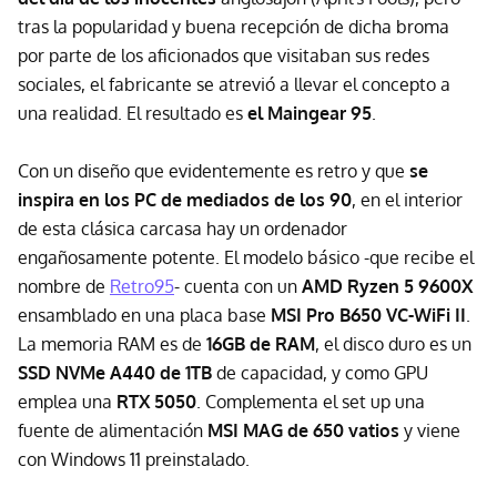
tras la popularidad y buena recepción de dicha broma
por parte de los aficionados que visitaban sus redes
sociales, el fabricante se atrevió a llevar el concepto a
una realidad. El resultado es
el Maingear 95
.
Con un diseño que evidentemente es retro y que
se
inspira en los PC de mediados de los 90
, en el interior
de esta clásica carcasa hay un ordenador
engañosamente potente. El modelo básico -que recibe el
nombre de
Retro95
- cuenta con un
AMD Ryzen 5 9600X
ensamblado en una placa base
MSI Pro B650 VC-WiFi II
.
La memoria RAM es de
16GB de RAM
, el disco duro es un
SSD NVMe A440 de 1TB
de capacidad, y como GPU
emplea una
RTX 5050
. Complementa el set up una
fuente de alimentación
MSI MAG de 650 vatios
y viene
con Windows 11 preinstalado.