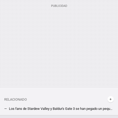
RELACIONADO
Los fans de Stardew Valley y Baldur's Gate 3 se han pegado un pequeño susto, pero este ambicioso mod cancelado por error vuelve a estar operativo
¿Nostálgico de Sonic Adventure 2? Un proyecto fan lo está resucitando en Unreal Engine 5 y lo puedes probar ya