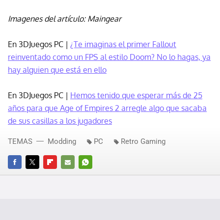
Imagenes del artículo: Maingear
En 3DJuegos PC |
¿Te imaginas el primer Fallout
reinventado como un FPS al estilo Doom? No lo hagas, ya
hay alguien que está en ello
En 3DJuegos PC |
Hemos tenido que esperar más de 25
años para que Age of Empires 2 arregle algo que sacaba
de sus casillas a los jugadores
TEMAS
Modding
PC
Retro Gaming
FACEBOOK
TWITTER
FLIPBOARD
E-
WHATSAPP
MAIL