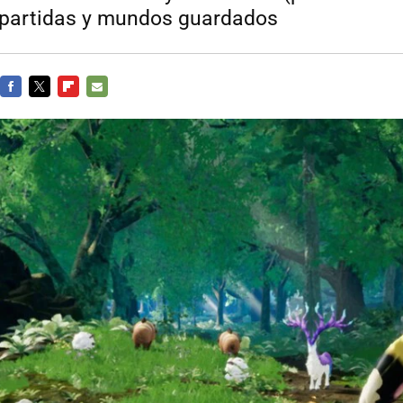
 partidas y mundos guardados
FACEBOOK
TWITTER
FLIPBOARD
E-
MAIL