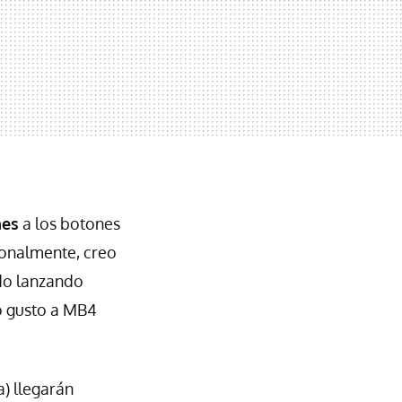
nes
a los botones
sonalmente, creo
do lanzando
ho gusto a MB4
) llegarán