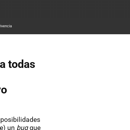
ivencia
ra todas
vo
 posibilidades
te) un
bug
que