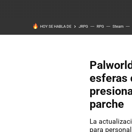
HOY SE HABLA DE
JRPG
RPG
Steam
Palworld
esferas 
presiona
parche
La actualizac
para personal