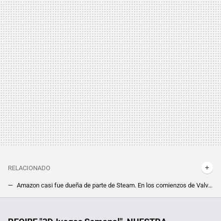
RELACIONADO
Amazon casi fue dueña de parte de Steam. En los comienzos de Valve, su co-fundadora olvidada tuvo un plan muy diferente al actual
Ubisoft anuncia un cambio histórico en su estrategia para PC. Los padres de Assassin's Creed lanzarán todos sus nuevos juegos en Steam
He probado muchas herramientas para eliminar mi ruido de fondo en las videollamadas y éstas son las que más me han gustado