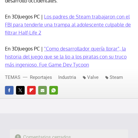
desarrollo occidentales.
En 3DJuegos PC |
Los padres de Steam trabajaron con el
FBI para tenderle una trampa al adolescente culpable de
filtrar Half-Life 2
En 3DJuegos PC |
"Como desarrollador quería llorar", la
historia del juego que se la lio a los piratas con su truco
más ingenioso. Fue Game Dev Tycoon
TEMAS
Reportajes
Industria
Valve
Steam
FACEBOOK
TWITTER
FLIPBOARD
E-
WHATSAPP
MAIL
Comentarios cerrados