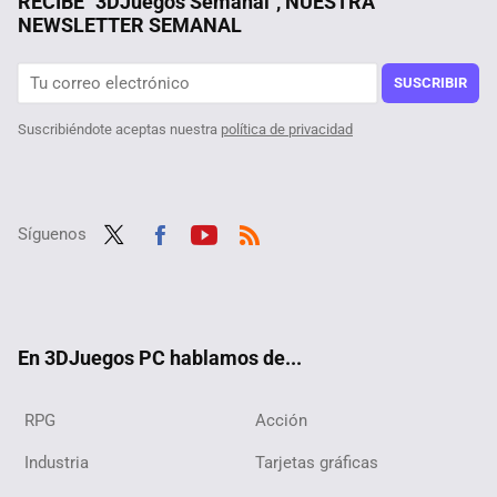
RECIBE "3DJuegos Semanal", NUESTRA
NEWSLETTER SEMANAL
Fan de Red Dead Redemption 2 encuentra un detalle inquietantemente profético del gobierno de Trump. "Y yo creía que Fallout predecía el futuro"
Un creador de videojuegos se calienta y dona en directo 27.000 dólares a una persona con problemas financieros: "Creía que estaba de broma"
SUSCRIBIR
Suscribiéndote aceptas nuestra
política de privacidad
Síguenos
Twit
Fac
Yout
RSS
ter
ebo
ube
ok
En 3DJuegos PC hablamos de...
RPG
Acción
Industria
Tarjetas gráficas