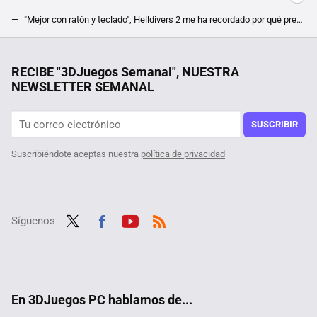
"Mejor con ratón y teclado", Helldivers 2 me ha recordado por qué prefiero el PC, pero es tan bueno que hasta en Steam Deck funciona
Grand Theft Auto odia a los piratas y ha hecho de todo para hacerles la vida imposible
Uno de los mejores RPG de Steam nos lleva a un mundo abierto de 870 km cuadrados que su creador ha tardado 12 años en hacer posible
RECIBE "3DJuegos Semanal", NUESTRA
NEWSLETTER SEMANAL
Tras jugar 400 horas a The Witcher 3 descubren un nuevo NPC, y su quest en el RPG viene con moraleja acerca de mentir un pelín retorcida
Está en Steam por menos de 1 euro, y se trata de uno de los MMORPG con más contenido de los que hay en el género. Descubre Black Desert Online
SUSCRIBIR
Suscribiéndote aceptas nuestra
política de privacidad
Síguenos
Twit
Fac
Yout
RSS
ter
ebo
ube
ok
En 3DJuegos PC hablamos de...