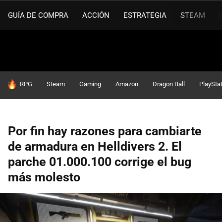
GUÍA DE COMPRA
ACCIÓN
ESTRATEGIA
STEAM
HOY SE HABLA DE
RPG
Steam
Gaming
Amazon
Dragon Ball
PlaySta
Por fin hay razones para cambiarte
de armadura en Helldivers 2. El
parche 01.000.100 corrige el bug
más molesto