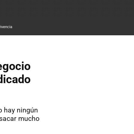
ivencia
egocio
dicado
no hay ningún
s sacar mucho