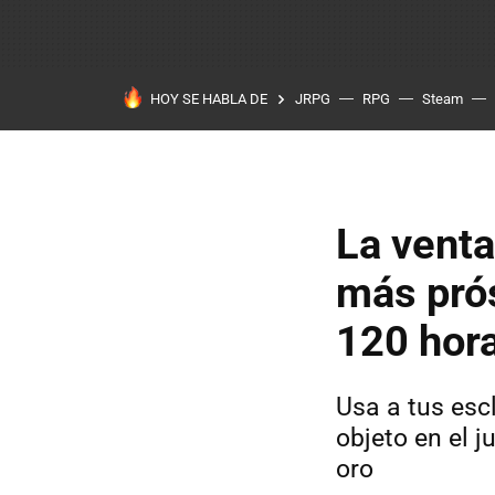
HOY SE HABLA DE
JRPG
RPG
Steam
La venta
más pró
120 hora
Usa a tus esc
objeto en el 
oro