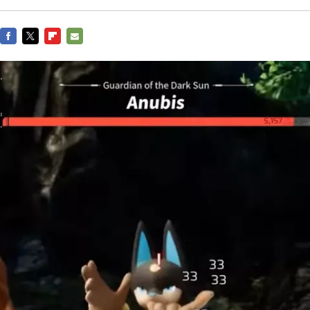
FACEBOOK
TWITTER
FLIPBOARD
E-
MAIL