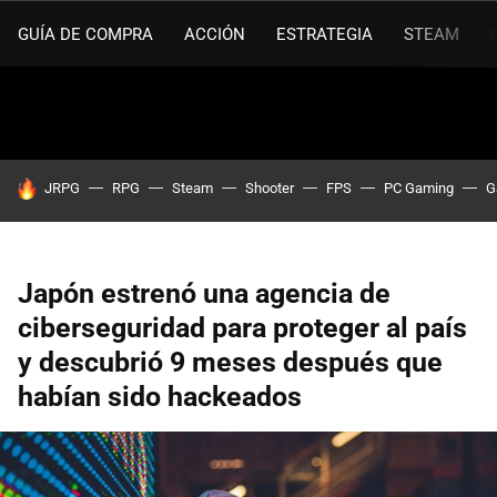
GUÍA DE COMPRA
ACCIÓN
ESTRATEGIA
STEAM
HOY SE HABLA DE
JRPG
RPG
Steam
Shooter
FPS
PC Gaming
G
Japón estrenó una agencia de
ciberseguridad para proteger al país
y descubrió 9 meses después que
habían sido hackeados