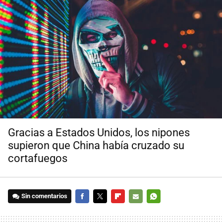
Gracias a Estados Unidos, los nipones
supieron que China había cruzado su
cortafuegos
Sin comentarios
FACEBOOK
TWITTER
FLIPBOARD
E-
WHATSAPP