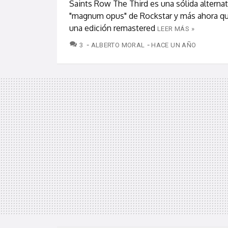
Saints Row The Third es una sólida alternati
"magnum opus" de Rockstar y más ahora q
una edición remastered
LEER MÁS »
COMENTARIOS
3
ALBERTO MORAL
HACE UN AÑO