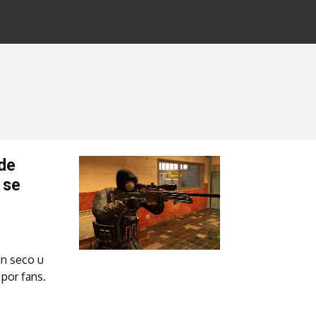
 de
 se
en seco u
por fans.