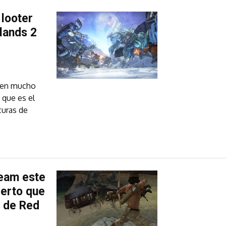
 looter
rlands 2
a en mucho
 que es el
curas de
team este
erto que
 de Red