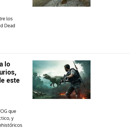
re los
Red Dead
a lo
urios,
de este
MYOG que
tico, y
ehistóricos