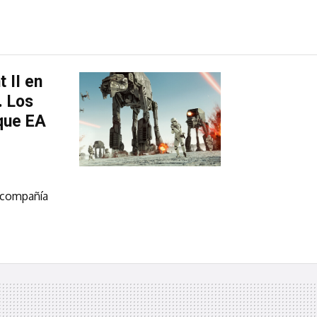
 II en
. Los
que EA
 compañía