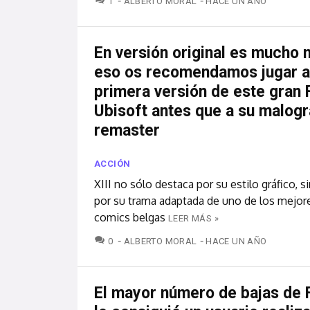
1
ALBERTO MORAL
HACE UN AÑO
En versión original es mucho 
eso os recomendamos jugar a
primera versión de este gran
Ubisoft antes que a su malog
remaster
ACCIÓN
XIII no sólo destaca por su estilo gráfico, 
por su trama adaptada de uno de los mejo
comics belgas
LEER MÁS »
COMENTARIOS
0
ALBERTO MORAL
HACE UN AÑO
El mayor número de bajas de F