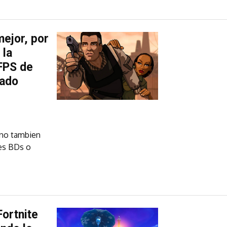
mejor, por
 la
 FPS de
rado
sino tambien
res BDs o
ortnite