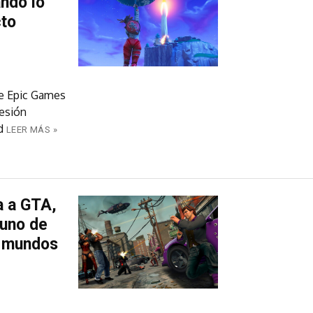
ando lo
cto
de Epic Games
resión
d
LEER MÁS »
a a GTA,
 uno de
s mundos