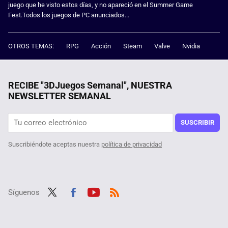
juego que he visto estos días, y no apareció en el Summer Game
Fest.Todos los juegos de PC anunciados...
OTROS TEMAS:
RPG
Acción
Steam
Valve
Nvidia
RECIBE "3DJuegos Semanal", NUESTRA
NEWSLETTER SEMANAL
SUSCRIBIR
Suscribiéndote aceptas nuestra
política de privacidad
Síguenos
Twit
Fac
Yout
RSS
ter
ebo
ube