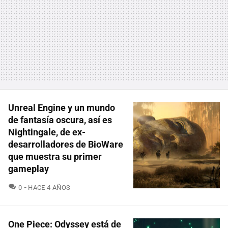
Unreal Engine y un mundo
de fantasía oscura, así es
Nightingale, de ex-
desarrolladores de BioWare
que muestra su primer
gameplay
COMENTARIOS
0
HACE 4 AÑOS
One Piece: Odyssey está de