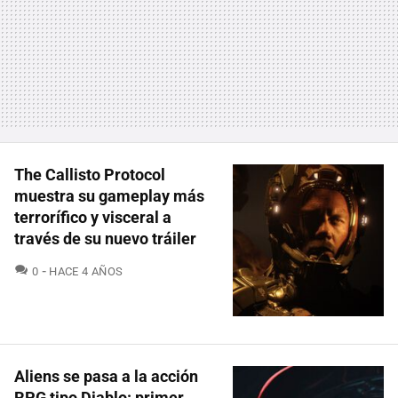
The Callisto Protocol
muestra su gameplay más
terrorífico y visceral a
través de su nuevo tráiler
COMENTARIOS
0
HACE 4 AÑOS
Aliens se pasa a la acción
RPG tipo Diablo: primer