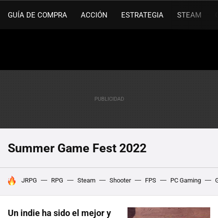
GUÍA DE COMPRA
ACCIÓN
ESTRATEGIA
STEAM
Summer Game Fest 2022
HOY SE HABLA DE
JRPG
RPG
Steam
Shooter
FPS
PC Gaming
Un indie ha sido el mejor y