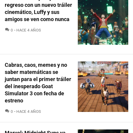
regreso con un nuevo tráiler
cinemático, Luffy y sus
amigos se ven como nunca
COMENTARIOS
0
HACE 4 AÑOS
Cabras, caos, memes y no
saber matemáticas se
juntan para el primer tráiler
del inesperado Goat
Simulator 3 con fecha de
estreno
COMENTARIOS
0
HACE 4 AÑOS
Marvel: Midnight Suns ya