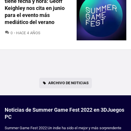
tiene fecha y hora: Geoff
Keighley nos cita en junio
para el evento más
mediático del verano
COMENTARIOS
0
HACE 4 AÑOS
ARCHIVO DE NOTICIAS
Noticias de Summer Game Fest 2022 en 3DJuegos
PC
Summer Game Fest 2022:Un indie ha sido el mejor y más sorprendente