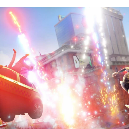
FACEBOOK
TWITTER
FLIPBOARD
E-
MAIL