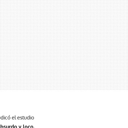
udicó el estudio
bsurdo y loco
,