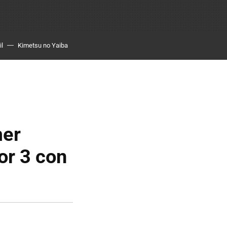
il
Kimetsu no Yaiba
mer
or 3 con