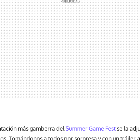
entación más gamberra del
Summer Game Fest
se la adj
ios. Tomándonos a todos por sorpresa y con un tráiler
a