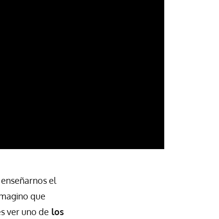
 enseñarnos el
imagino que
es ver uno de
los