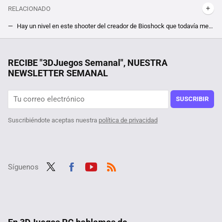
RELACIONADO
Hay un nivel en este shooter del creador de Bioshock que todavía me provoca escalofríos cuando lo recuerdo
Este RPG de acción ambientado en Roma se ve asombroso, digno de entretener a Máximo en Gladiator, y está gratis en Game Pass
Creíamos que este día no llegaría nunca, pero en unos días podrás jugar al MMO de mundo abierto más ambicioso que nuestros ojos han visto
RECIBE "3DJuegos Semanal", NUESTRA
NEWSLETTER SEMANAL
2K destroza los precios de su looter shoter estrella. Tienes Borderlands 2 gratis en Steam
Si lo pasaste mal con Amnesia y te aterró Subnautica, lo vas a pasar de miedo con este survival horror
SUSCRIBIR
Suscribiéndote aceptas nuestra
política de privacidad
Síguenos
Twit
Fac
Yout
RSS
ter
ebo
ube
ok