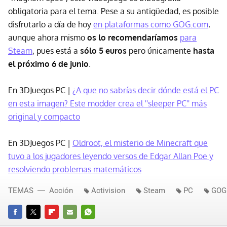
obligatoria para el tema. Pese a su antigüedad, es posible
disfrutarlo a día de hoy
en plataformas como GOG.com
,
aunque ahora mismo
os lo recomendaríamos
para
Steam
, pues está a
sólo 5 euros
pero únicamente
hasta
el próximo 6 de junio
.
En 3DJuegos PC |
¿A que no sabrías decir dónde está el PC
en esta imagen? Este modder crea el ''sleeper PC'' más
original y compacto
En 3DJuegos PC |
Oldroot, el misterio de Minecraft que
tuvo a los jugadores leyendo versos de Edgar Allan Poe y
resolviendo problemas matemáticos
TEMAS
Acción
Activision
Steam
PC
GOG
FACEBOOK
TWITTER
FLIPBOARD
E-
WHATSAPP