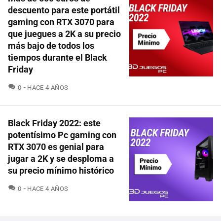
descuento para este portátil
gaming con RTX 3070 para
que juegues a 2K a su precio
más bajo de todos los
tiempos durante el Black
Friday
COMENTARIOS
0
HACE 4 AÑOS
Black Friday 2022: este
potentísimo Pc gaming con
RTX 3070 es genial para
jugar a 2K y se desploma a
su precio mínimo histórico
COMENTARIOS
0
HACE 4 AÑOS