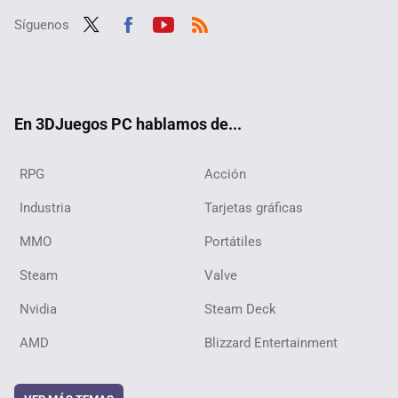
Síguenos
Twit
Fac
Yout
RSS
ter
ebo
ube
ok
En 3DJuegos PC hablamos de...
RPG
Acción
Industria
Tarjetas gráficas
MMO
Portátiles
Steam
Valve
Nvidia
Steam Deck
AMD
Blizzard Entertainment