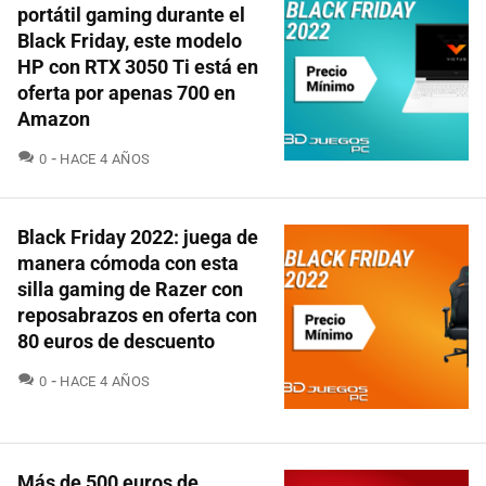
portátil gaming durante el
Black Friday, este modelo
HP con RTX 3050 Ti está en
oferta por apenas 700 en
Amazon
COMENTARIOS
0
HACE 4 AÑOS
Black Friday 2022: juega de
manera cómoda con esta
silla gaming de Razer con
reposabrazos en oferta con
80 euros de descuento
COMENTARIOS
0
HACE 4 AÑOS
Más de 500 euros de