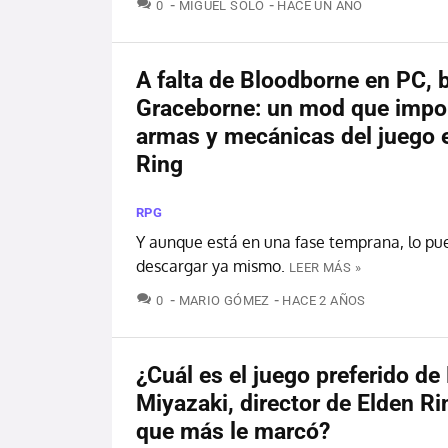
COMENTARIOS
0
MIGUEL SOLO
HACE UN AÑO
A falta de Bloodborne en PC, 
Graceborne: un mod que impo
armas y mecánicas del juego 
Ring
RPG
Y aunque está en una fase temprana, lo pu
descargar ya mismo.
LEER MÁS »
COMENTARIOS
0
MARIO GÓMEZ
HACE 2 AÑOS
¿Cuál es el juego preferido de
Miyazaki, director de Elden Ri
que más le marcó?