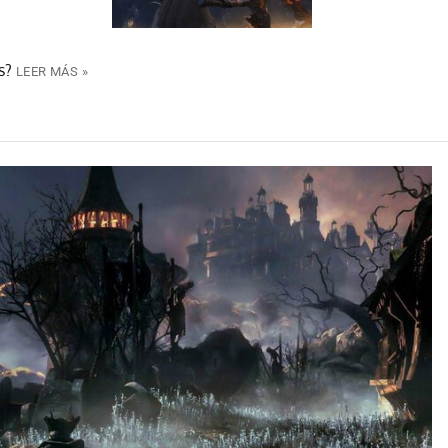
s?
LEER MÁS »