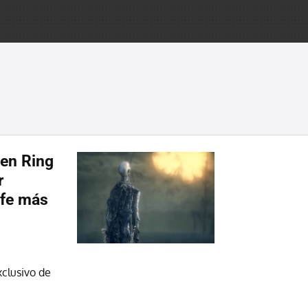
den Ring
r
efe más
xclusivo de