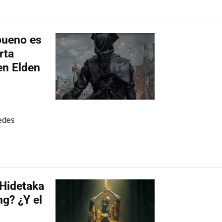
bueno es
rta
en Elden
edes
 Hidetaka
ng? ¿Y el