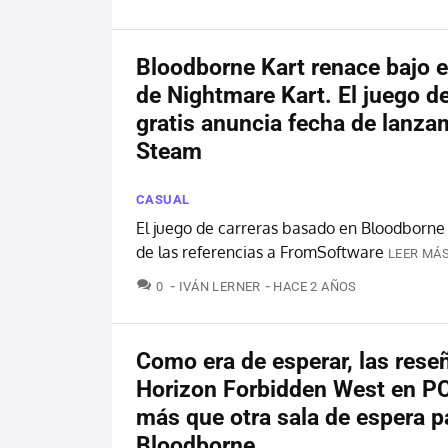
Bloodborne Kart renace bajo 
de Nightmare Kart. El juego de
gratis anuncia fecha de lanza
Steam
CASUAL
El juego de carreras basado en Bloodborne
de las referencias a FromSoftware
LEER MÁS
COMENTARIOS
0
IVÁN LERNER
HACE 2 AÑOS
Como era de esperar, las rese
Horizon Forbidden West en P
más que otra sala de espera p
Bloodborne