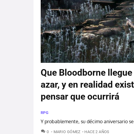
Que Bloodborne llegue 
azar, y en realidad exi
pensar que ocurrirá
RPG
Y probablemente, su décimo aniversario sea
COMENTARIOS
0
MARIO GÓMEZ
HACE 2 AÑOS