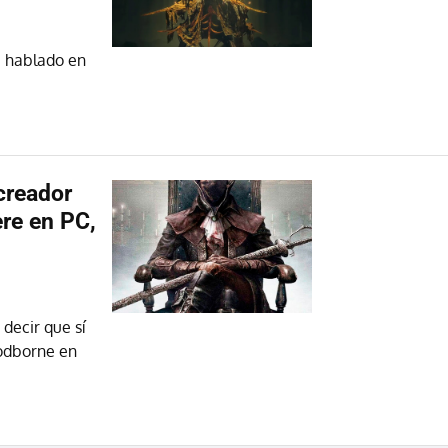
a hablado en
creador
re en PC,
 decir que sí
oodborne en