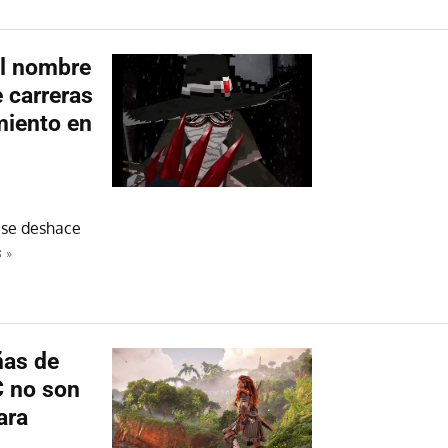
el nombre
 carreras
miento en
 se deshace
 »
ñas de
C no son
ara