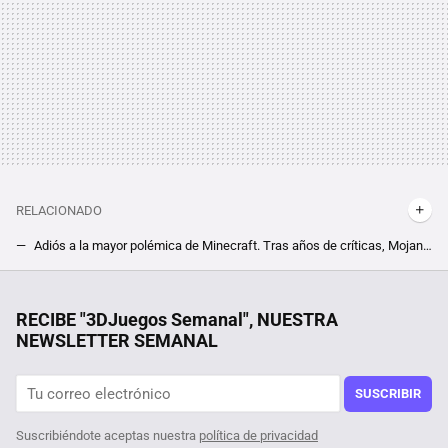
RELACIONADO
Adiós a la mayor polémica de Minecraft. Tras años de críticas, Mojang cambia la manera en la que trae nuevo contenido, y se despide de las mob votes
Minecraft pone fecha a su próximo gran evento para enseñarnos todas sus novedades. Dónde y cuándo ver el Live 2024
Los nuevos God of War son increíbles pero hay algo que nunca consiguieron replicar de la mitología griega
RECIBE "3DJuegos Semanal", NUESTRA
NEWSLETTER SEMANAL
Stardew Valley sigue siendo el cozy por excelencia, y es principalmente por un elemento que no está en el juego en sí
Está en Steam por menos de 1 euro, y se trata de uno de los MMORPG con más contenido de los que hay en el género. Descubre Black Desert Online
SUSCRIBIR
Suscribiéndote aceptas nuestra
política de privacidad