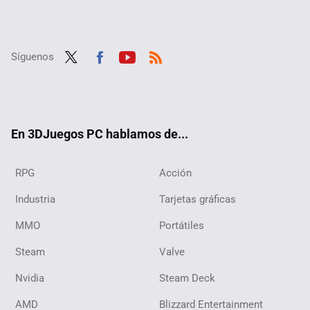
Síguenos
Twit
Fac
Yout
RSS
ter
ebo
ube
ok
En 3DJuegos PC hablamos de...
RPG
Acción
Industria
Tarjetas gráficas
MMO
Portátiles
Steam
Valve
Nvidia
Steam Deck
AMD
Blizzard Entertainment