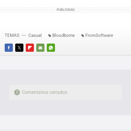
TEMAS
Casual
Bloodborne
FromSoftware
FACEBOOK
TWITTER
FLIPBOARD
E-
WHATSAPP
MAIL
Comentarios cerrados