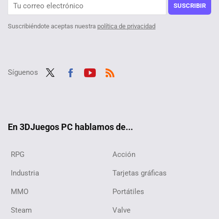
SUSCRIBIR
Suscribiéndote aceptas nuestra
política de privacidad
Síguenos
Twit
Fac
Yout
RSS
ter
ebo
ube
ok
En 3DJuegos PC hablamos de...
RPG
Acción
Industria
Tarjetas gráficas
MMO
Portátiles
Steam
Valve