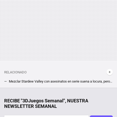
RELACIONADO
Mezclar Stardew Valley con asesinatos en serie suena a locura, pero existe y es un proyecto de lo más codiciado
Si tienes nenes que juegan Roblox, te interesa saber su última polémica: publicidad sin filtros a menores
Ahora me ves, ahora no me ves: así puedes proteger tu identidad digital de la mano de Surfshark
RECIBE "3DJuegos Semanal", NUESTRA
NEWSLETTER SEMANAL