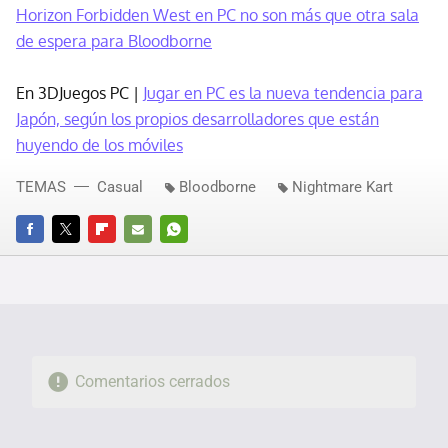
Horizon Forbidden West en PC no son más que otra sala
de espera para Bloodborne
En 3DJuegos PC |
Jugar en PC es la nueva tendencia para
Japón, según los propios desarrolladores que están
huyendo de los móviles
TEMAS
Casual
Bloodborne
Nightmare Kart
FACEBOOK
TWITTER
FLIPBOARD
E-
WHATSAPP
MAIL
Comentarios cerrados