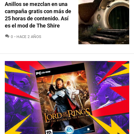
Anillos se mezclan en una
campaña gratis con más de
25 horas de contenido. Así
es el mod de The Shire
COMENTARIOS
0
HACE 2 AÑOS