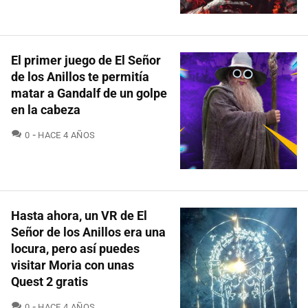
El primer juego de El Señor
de los Anillos te permitía
matar a Gandalf de un golpe
en la cabeza
COMENTARIOS
0
HACE 4 AÑOS
Hasta ahora, un VR de El
Señor de los Anillos era una
locura, pero así puedes
visitar Moria con unas
Quest 2 gratis
COMENTARIOS
0
HACE 4 AÑOS