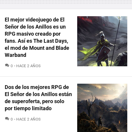
El mejor videojuego de El
Señor de los Anillos es un
RPG masivo creado por
fans. Así es The Last Days,
el mod de Mount and Blade
Warband
COMENTARIOS
0
HACE 2 AÑOS
Dos de los mejores RPG de
El Señor de los Anillos están
de superoferta, pero solo
por tiempo limitado
COMENTARIOS
0
HACE 2 AÑOS