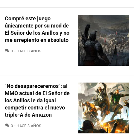
Compré este juego
únicamente por su mod de
El Señor de los Anillos y no
me arrepiento en absoluto
COMENTARIOS
0
HACE 3 AÑOS
"No desapareceremos": al
MMO actual de El Señor de
los Anillos le da igual
competir contra el nuevo
triple-A de Amazon
COMENTARIOS
0
HACE 3 AÑOS