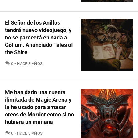
El Señor de los Anillos
tendrá nuevo videojuego, y
no se parecerá en nada a
Gollum. Anunciado Tales of
the Shire
COMENTARIOS
0
HACE 3 AÑOS
Me han dado una cuenta
ilimitada de Magic Arena y
la he usado para amasar
orcos de Mordor como si no
hubiera un mañana
COMENTARIOS
0
HACE 3 AÑOS