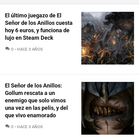
El último juegazo de El
Señor de los Anillos cuesta
hoy 6 euros, y funciona de
lujo en Steam Deck
COMENTARIOS
0
HACE 3 AÑOS
El Señor de los Anillos:
Gollum rescata a un
enemigo que solo vimos
una vez en las pelis, y del
que vivo enamorado
COMENTARIOS
0
HACE 3 AÑOS