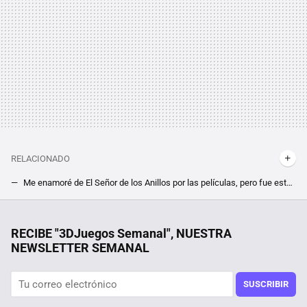
RELACIONADO
Me enamoré de El Señor de los Anillos por las películas, pero fue este juego el que me animó a leer los libros
Por menos de 6 euros te puedes llevar un 3x1 en RPG de ciencia ficción con cientos de horas de contenido con Mass Effect Legendary Edition
Con este gadget, vas a poder ver incluso si Papá Noel se acerca a tu casa o no esta Navidad
RECIBE "3DJuegos Semanal", NUESTRA
NEWSLETTER SEMANAL
"Preparan algo explosivo". Ya puedes apuntarte a probar gratis una mezcla multijugador entre Halo y Portal
SUSCRIBIR