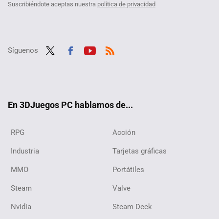
Suscribiéndote aceptas nuestra
política de privacidad
Síguenos
Twit
Fac
Yout
RSS
ter
ebo
ube
ok
En 3DJuegos PC hablamos de...
RPG
Acción
Industria
Tarjetas gráficas
MMO
Portátiles
Steam
Valve
Nvidia
Steam Deck