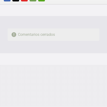
FACEBOOK
TWITTER
FLIPBOARD
E-
WHATSAPP
MAIL
Comentarios cerrados