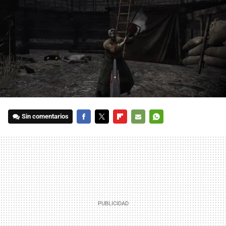
Sin comentarios
FACEBOOK
TWITTER
FLIPBOARD
E-
WHATSAPP
MAIL