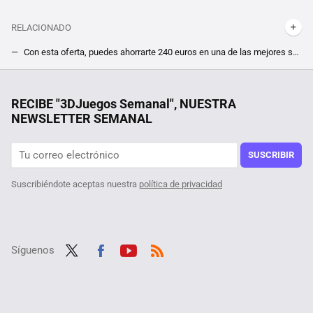
RELACIONADO
Con esta oferta, puedes ahorrarte 240 euros en una de las mejores sagas de terror o consiguir los juegos de Resident Evil a precio de derribo
Dos de los mejores juegos de terror de la historia regresan a PC tras décadas de espera y abren la puerta a más rescates del olvido
RootedCon está dispuesta a llegar al Constitucional si tiene que hacerlo: "LaLiga ha hackeado la ley" con los bloqueos de IPs
RECIBE "3DJuegos Semanal", NUESTRA
NEWSLETTER SEMANAL
Por sólo 6 euros en Steam, te puedes hacer con el mejor juego de estrategia de la saga Anno, pero date prisa que este mínimo histórico terminará pronto
Querían superar Halo 3 de la forma más difícil posible, y lo consiguieron logrando además un récord que se antoja imposible hasta para los más hábiles
SUSCRIBIR
Suscribiéndote aceptas nuestra
política de privacidad
Síguenos
Twit
Fac
Yout
RSS
ter
ebo
ube