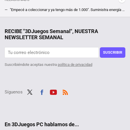
"Empecé a coleccionar y ya tengo más de 1.000". Suministra energía a su casa desde 2016 gracias a baterías de ordenadores portátiles
Apple no quería cambiar al USB-C y un investigador descubre por qué: los cables de la compañía se pueden hackear
Hay un problema con PlayStation en el 62% de los países que explica por qué el fin del formato físico traerá nuevas dificultades a millones de jugadores
RECIBE "3DJuegos Semanal", NUESTRA
NEWSLETTER SEMANAL
SUSCRIBIR
Suscribiéndote aceptas nuestra
política de privacidad
Síguenos
Twit
Fac
Yout
RSS
ter
ebo
ube
ok
En 3DJuegos PC hablamos de...