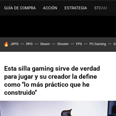
GUÍA DE COMPRA
ACCIÓN
ESTRATEGIA
STEAM
HOY SE HABLA DE
JRPG
RPG
Steam
Shooter
FPS
PC Gaming
G
Esta silla gaming sirve de verdad
para jugar y su creador la define
como ''lo más práctico que he
construido''