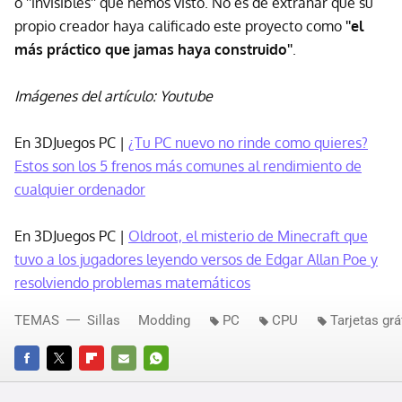
o ''invisibles'' que hemos visto. No es de extrañar que su
propio creador haya calificado este proyecto como
''el
más práctico que jamas haya construido''
.
Imágenes del artículo: Youtube
En 3DJuegos PC |
¿Tu PC nuevo no rinde como quieres?
Estos son los 5 frenos más comunes al rendimiento de
cualquier ordenador
En 3DJuegos PC |
Oldroot, el misterio de Minecraft que
tuvo a los jugadores leyendo versos de Edgar Allan Poe y
resolviendo problemas matemáticos
TEMAS
Sillas
Modding
PC
CPU
Tarjetas grá
FACEBOOK
TWITTER
FLIPBOARD
E-
WHATSAPP