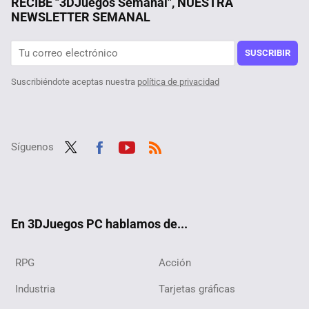
RECIBE "3DJuegos Semanal", NUESTRA
NEWSLETTER SEMANAL
SUSCRIBIR
Suscribiéndote aceptas nuestra
política de privacidad
Síguenos
Twit
Fac
Yout
RSS
ter
ebo
ube
ok
En 3DJuegos PC hablamos de...
RPG
Acción
Industria
Tarjetas gráficas