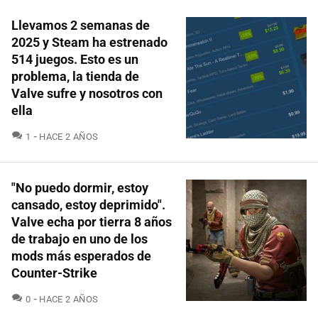
Llevamos 2 semanas de
2025 y Steam ha estrenado
514 juegos. Esto es un
problema, la tienda de
Valve sufre y nosotros con
ella
COMENTARIOS
1
HACE 2 AÑOS
"No puedo dormir, estoy
cansado, estoy deprimido".
Valve echa por tierra 8 años
de trabajo en uno de los
mods más esperados de
Counter-Strike
COMENTARIOS
0
HACE 2 AÑOS