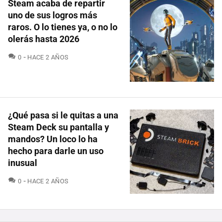
Steam acaba de repartir
uno de sus logros más
raros. O lo tienes ya, o no lo
olerás hasta 2026
COMENTARIOS
0
HACE 2 AÑOS
¿Qué pasa si le quitas a una
Steam Deck su pantalla y
mandos? Un loco lo ha
hecho para darle un uso
inusual
COMENTARIOS
0
HACE 2 AÑOS