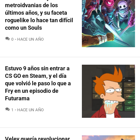
metroidvanias de los
últimos años, y su faceta
roguelike lo hace tan difícil
como un Souls
COMENTARIOS
0
HACE UN AÑO
Estuvo 9 años sin entrar a
CS GO en Steam, y el día
que volvió le paso lo que a
Fry en un episodio de
Futurama
COMENTARIOS
1
HACE UN AÑO
Velev quería revolucionar