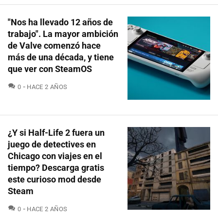
"Nos ha llevado 12 años de
trabajo". La mayor ambición
de Valve comenzó hace
más de una década, y tiene
que ver con SteamOS
COMENTARIOS
0
HACE 2 AÑOS
¿Y si Half-Life 2 fuera un
juego de detectives en
Chicago con viajes en el
tiempo? Descarga gratis
este curioso mod desde
Steam
COMENTARIOS
0
HACE 2 AÑOS