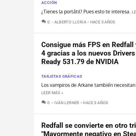
ACCIÓN
¿Tienes la portátil? Pues esto te interesa.
L
COMENTARIOS
0
ALBERTO LLORIA
HACE 3 AÑOS
Consigue más FPS en Redfall 
4 gracias a los nuevos Driver
Ready 531.79 de NVIDIA
TARJETAS GRÁFICAS
Los vampiros de Arkane también necesitan 
LEER MÁS »
COMENTARIOS
0
IVÁN LERNER
HACE 3 AÑOS
Redfall se convierte en otro tr
"Mayormente negativo en Ste