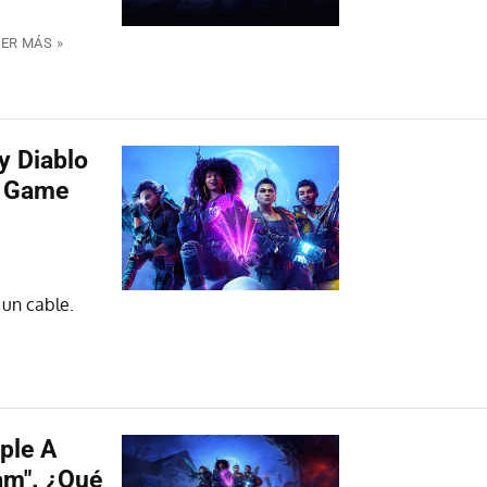
EER MÁS »
y Diablo
s Game
un cable.
iple A
am". ¿Qué