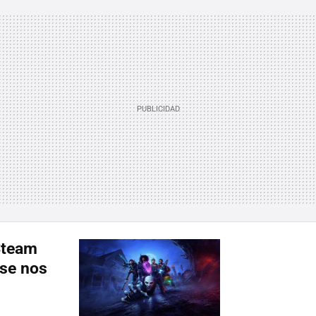
 Steam
 se nos