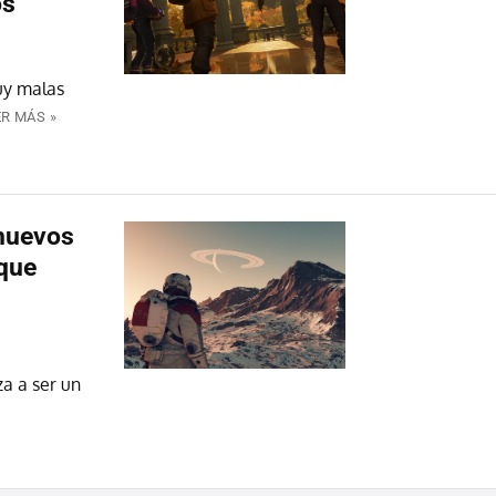
os
uy malas
ER MÁS »
 nuevos
que
a a ser un