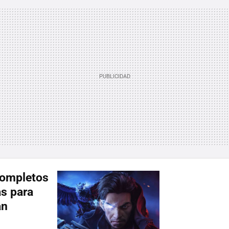
 completos
as para
an