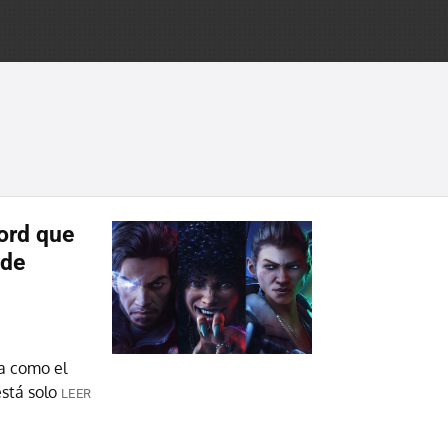
cord que
ede
na como el
stá solo
LEER