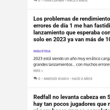
0
IVÁN LERNER
HACE 3 AÑOS
Los problemas de rendimiento
errores de día 1 me han fastid
lanzamiento que esperaba con 
solo en 2023 ya van más de 1
INDUSTRIA
2023 está siendo un año muy errático carg
grandes lanzamientos... con muchos errore
MÁS »
COMENTARIOS
0
MARCOS WAGIH
HACE 3 AÑOS
Redfall no levanta cabeza en 
hay tan pocos jugadores que n