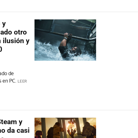
 y
iado otro
ilusión y
0
ado de
s en PC.
LEER
Steam y
o da casi