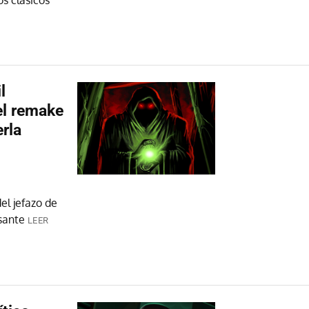
l
el remake
rla
el jefazo de
sante
LEER