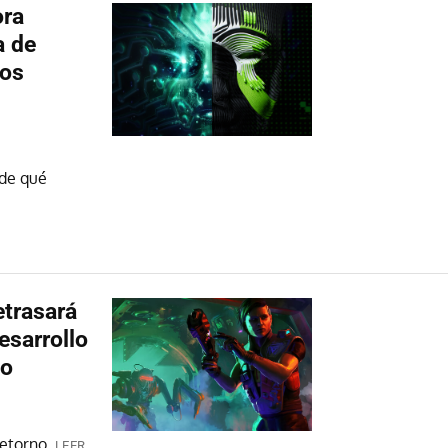
ora
a de
los
 de qué
etrasará
esarrollo
to
retorno.
LEER