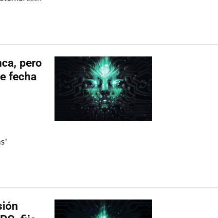
nca, pero
e fecha
as"
sión