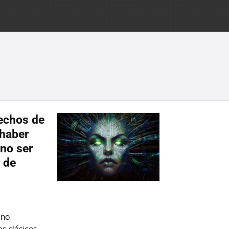
rechos de
 haber
 no ser
r de
 no
s clásicos