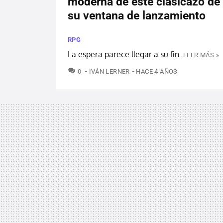
moderna de este clasicazo de 
su ventana de lanzamiento
RPG
La espera parece llegar a su fin.
LEER MÁS »
COMENTARIOS
0
IVÁN LERNER
HACE 4 AÑOS