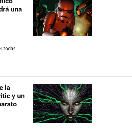
tico
drá una
or todas
e la
itic y un
barato