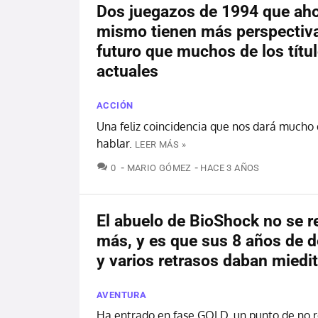
Dos juegazos de 1994 que ah
mismo tienen más perspectiv
futuro que muchos de los títu
actuales
ACCIÓN
Una feliz coincidencia que nos dará mucho
hablar.
LEER MÁS »
COMENTARIOS
0
MARIO GÓMEZ
HACE 3 AÑOS
El abuelo de BioShock no se r
más, y es que sus 8 años de d
y varios retrasos daban miedi
AVENTURA
Ha entrado en fase GOLD, un punto de no 