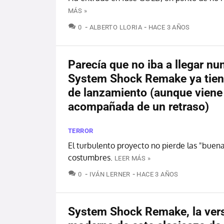
MÁS »
COMENTARIOS
0
ALBERTO LLORIA
HACE 3 AÑOS
Parecía que no iba a llegar nu
System Shock Remake ya tien
de lanzamiento (aunque viene
acompañada de un retraso)
TERROR
El turbulento proyecto no pierde las "buen
costumbres.
LEER MÁS »
COMENTARIOS
0
IVÁN LERNER
HACE 3 AÑOS
System Shock Remake, la ver