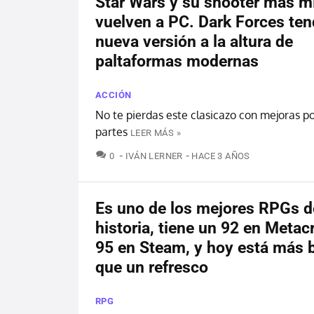
Star Wars y su shooter más mí
vuelven a PC. Dark Forces ten
nueva versión a la altura de
paltaformas modernas
ACCIÓN
No te pierdas este clasicazo con mejoras p
partes
LEER MÁS »
COMENTARIOS
0
IVÁN LERNER
HACE 3 AÑOS
Es uno de los mejores RPGs d
historia, tiene un 92 en Metacr
95 en Steam, y hoy está más 
que un refresco
RPG