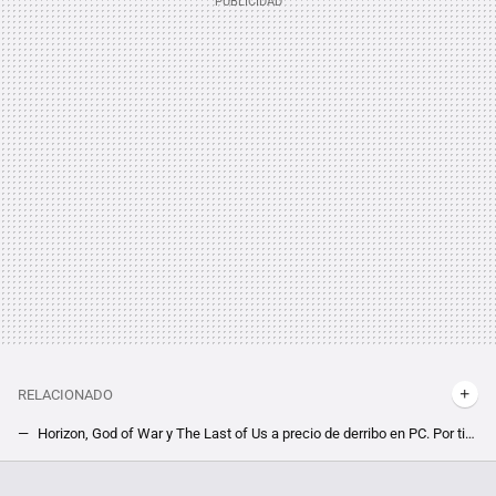
RELACIONADO
Horizon, God of War y The Last of Us a precio de derribo en PC. Por tiempo limitado, PlayStation pone en oferta su catálogo de juegos
Solo 1 euro te separa de la versión retorcida de un cuento clásico infantil con un 89% en Steam. Hazte con esta oferta de Alice Madness Returns