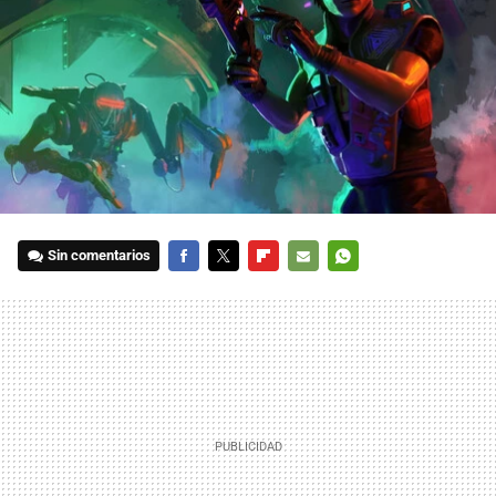
Sin comentarios
FACEBOOK
TWITTER
FLIPBOARD
E-
WHATSAPP
MAIL