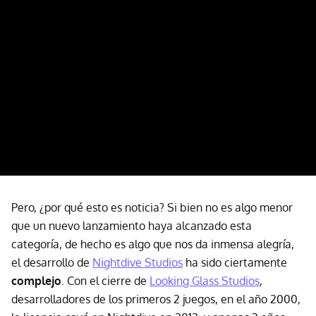
Pero, ¿por qué esto es noticia? Si bien no es algo menor
que un nuevo lanzamiento haya alcanzado esta
categoría, de hecho es algo que nos da inmensa alegría,
el desarrollo de
Nightdive Studios
ha sido ciertamente
complejo
. Con el cierre de
Looking Glass Studios
,
desarrolladores de los primeros 2 juegos, en el año 2000,