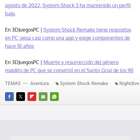
agosto de 2022, System Shock 3 ha mantenido un perfil
bajo
.
En 3DJuegosPC |
System Shock Remake tiene requisitos
en PC: pesa casi como una app y exige componentes de
hace 10 años
En 3DJuegosPC |
Muerte y resurrección del género
maldito de PC que se convirtió en el Santo Grial de los 90
TEMAS
Aventura
System Shock Remake
Nightdive
FACEBOOK
TWITTER
FLIPBOARD
E-
WHATSAPP
MAIL