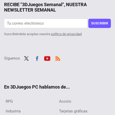
Uno de los mejores RPG de Steam nos lleva a un mundo abierto de 870 km cuadrados que su creador ha tardado 12 años en hacer posible
RECIBE "3DJuegos Semanal", NUESTRA
NEWSLETTER SEMANAL
It Takes Two ya nos avisaba de Split Fiction hace cuatro años. Así es el simpático easter egg que le hace referencia
Aliens vs Predator 2 no está muerto: puedes jugar gratis este ''abandonware'', y ahora que ha recibido un mod que lo hace más gore tienes la excusa perfecta
SUSCRIBIR
Suscribiéndote aceptas nuestra
política de privacidad
Síguenos
Twit
Fac
Yout
RSS
ter
ebo
ube
ok
En 3DJuegos PC hablamos de...
RPG
Acción
Industria
Tarjetas gráficas