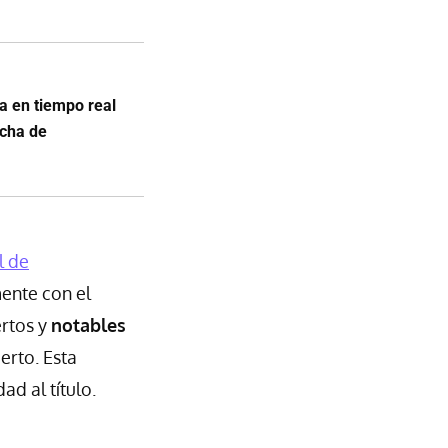
a en tiempo real
echa de
l de
mente con el
ertos y
notables
erto. Esta
d al título.