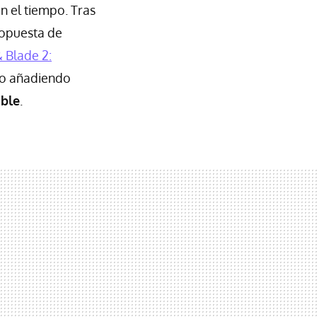
n el tiempo. Tras
ropuesta de
 Blade 2:
do añadiendo
able
.