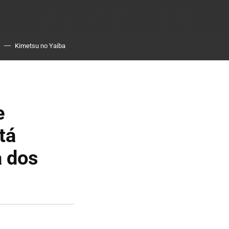
Kimetsu no Yaiba
e
tá
a dos