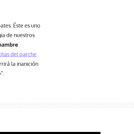
ates. Éste es uno
gia de nuestros
 hambre
otas del parche
irá la inanición
”.