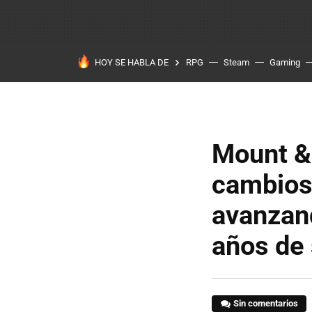
HOY SE HABLA DE
RPG
Steam
Gaming
Mount & 
cambios
avanzand
años de 
Sin comentarios