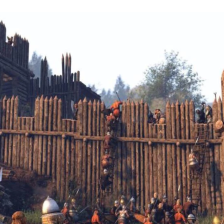
FACEBOOK
TWITTER
FLIPBOARD
E-
MAIL