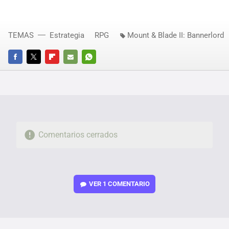
TEMAS
Estrategia
RPG
Mount & Blade II: Bannerlord
FACEBOOK
TWITTER
FLIPBOARD
E-
WHATSAPP
MAIL
Comentarios cerrados
VER
1 COMENTARIO