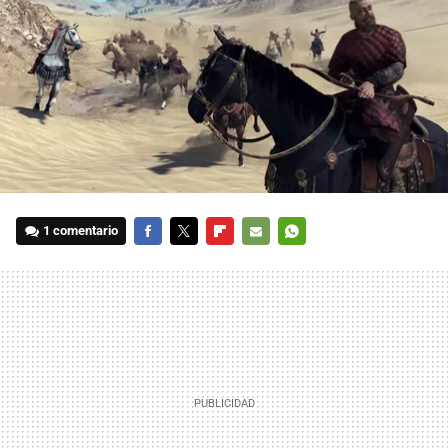
1 comentario
FACEBOOK
TWITTER
FLIPBOARD
E-
WHATSAPP
MAIL