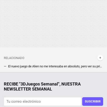
RELACIONADO
El nuevo juego de Alien no me interesaba en absoluto, pero ver su primer gameplay lo ha puesto definitivamente en mi radar
Lo considero el "Dark Souls de la estrategia", 8 de cada 10 lo juegan en modo fácil, y hoy está de oferta a 5 euros
28 autoras para informarse y reflexionar sobre videojuegos
RECIBE "3DJuegos Semanal", NUESTRA
NEWSLETTER SEMANAL
SUSCRIBIR