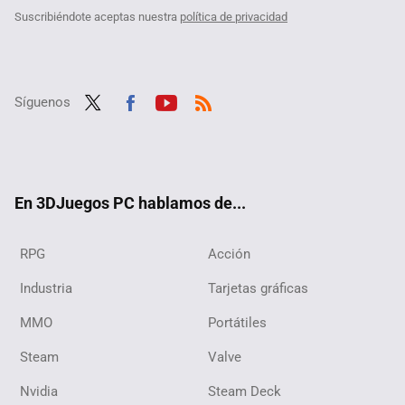
Suscribiéndote aceptas nuestra
política de privacidad
Síguenos
Twit
Fac
Yout
RSS
ter
ebo
ube
ok
En 3DJuegos PC hablamos de...
RPG
Acción
Industria
Tarjetas gráficas
MMO
Portátiles
Steam
Valve
Nvidia
Steam Deck