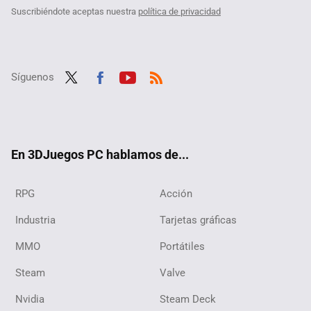
Suscribiéndote aceptas nuestra
política de privacidad
Síguenos
Twit
Fac
Yout
RSS
ter
ebo
ube
ok
En 3DJuegos PC hablamos de...
RPG
Acción
Industria
Tarjetas gráficas
MMO
Portátiles
Steam
Valve
Nvidia
Steam Deck