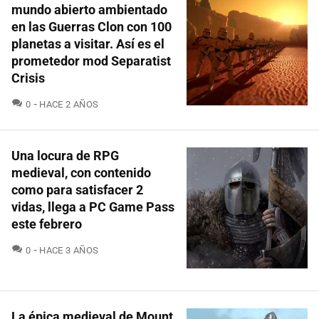
mundo abierto ambientado
en las Guerras Clon con 100
planetas a visitar. Así es el
prometedor mod Separatist
Crisis
COMENTARIOS
0
HACE 2 AÑOS
Una locura de RPG
medieval, con contenido
como para satisfacer 2
vidas, llega a PC Game Pass
este febrero
COMENTARIOS
0
HACE 3 AÑOS
La épica medieval de Mount