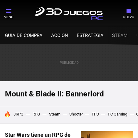
MENÚ
NUEVO
GUÍA DE COMPRA
ACCIÓN
ESTRATEGIA
STEAM
Mount & Blade II: Bannerlord
HOY SE HABLA DE
JRPG
RPG
Steam
Shooter
FPS
PC Gaming
Star Wars tiene un RPG de