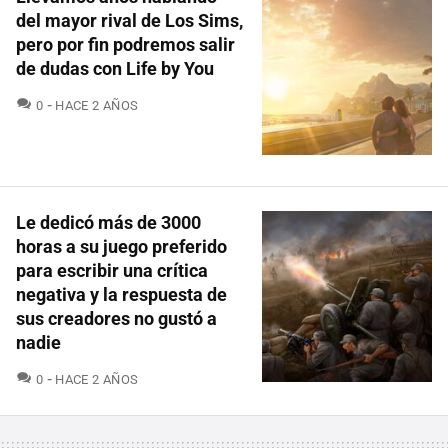
del mayor rival de Los Sims,
pero por fin podremos salir
de dudas con Life by You
COMENTARIOS
0
HACE 2 AÑOS
Le dedicó más de 3000
horas a su juego preferido
para escribir una crítica
negativa y la respuesta de
sus creadores no gustó a
nadie
COMENTARIOS
0
HACE 2 AÑOS