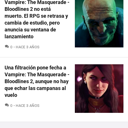
Vampire: The Masquerade -
Bloodlines 2 no está
muerto. El RPG se retrasa y
cambia de estudio, pero
anuncia su ventana de
lanzamiento
COMENTARIOS
0
HACE 3 AÑOS
Una filtración pone fecha a
Vampire: The Masquerade -
Bloodlines 2, aunque no hay
que echar las campanas al
vuelo
COMENTARIOS
0
HACE 3 AÑOS