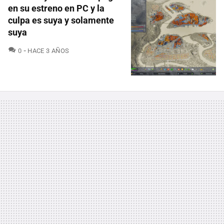
en su estreno en PC y la
culpa es suya y solamente
suya
COMENTARIOS
0
HACE 3 AÑOS