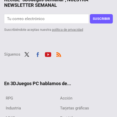
NEWSLETTER SEMANAL
SUSCRIBIR
Suscribiéndote aceptas nuestra
política de privacidad
Síguenos
Twit
Fac
Yout
RSS
ter
ebo
ube
ok
En 3DJuegos PC hablamos de...
RPG
Acción
Industria
Tarjetas gráficas