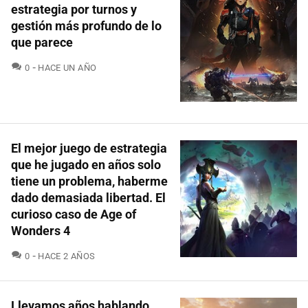
estrategia por turnos y
gestión más profundo de lo
que parece
COMENTARIOS
0
HACE UN AÑO
El mejor juego de estrategia
que he jugado en años solo
tiene un problema, haberme
dado demasiada libertad. El
curioso caso de Age of
Wonders 4
COMENTARIOS
0
HACE 2 AÑOS
Llevamos años hablando