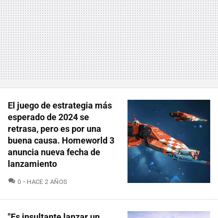
El juego de estrategia más
esperado de 2024 se
retrasa, pero es por una
buena causa. Homeworld 3
anuncia nueva fecha de
lanzamiento
COMENTARIOS
0
HACE 2 AÑOS
"Es insultante lanzar un