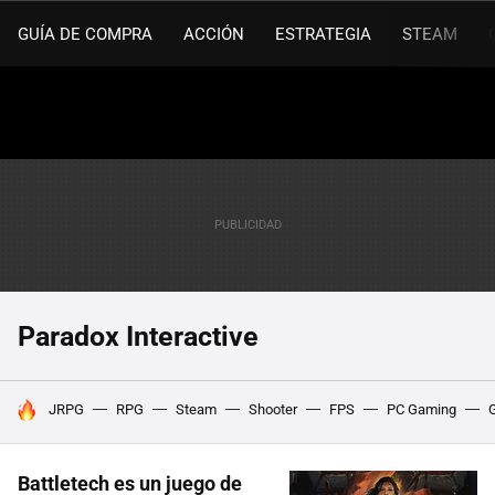
GUÍA DE COMPRA
ACCIÓN
ESTRATEGIA
STEAM
Paradox Interactive
HOY SE HABLA DE
JRPG
RPG
Steam
Shooter
FPS
PC Gaming
Battletech es un juego de