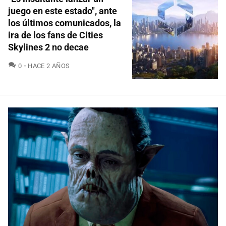
juego en este estado", ante
los últimos comunicados, la
ira de los fans de Cities
Skylines 2 no decae
COMENTARIOS
0
HACE 2 AÑOS