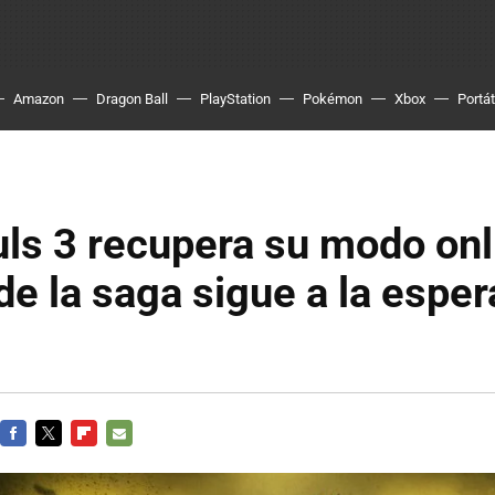
Amazon
Dragon Ball
PlayStation
Pokémon
Xbox
Portát
ls 3 recupera su modo onl
 de la saga sigue a la espe
FACEBOOK
TWITTER
FLIPBOARD
E-
MAIL