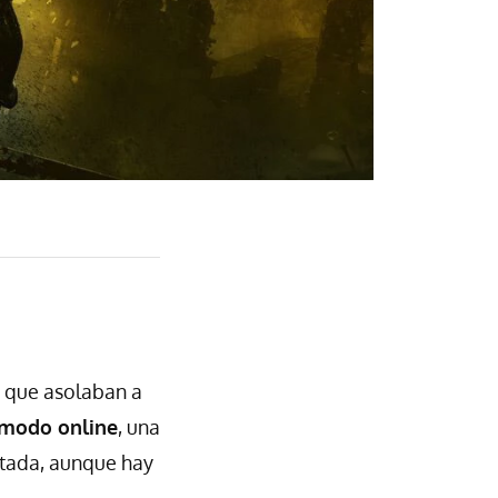
 que asolaban a
 modo online
, una
litada, aunque hay