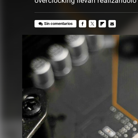
overclocking llevan realizándolo
Sin comentarios
FACEBOOK
TWITTER
FLIPBOARD
E-
MAIL