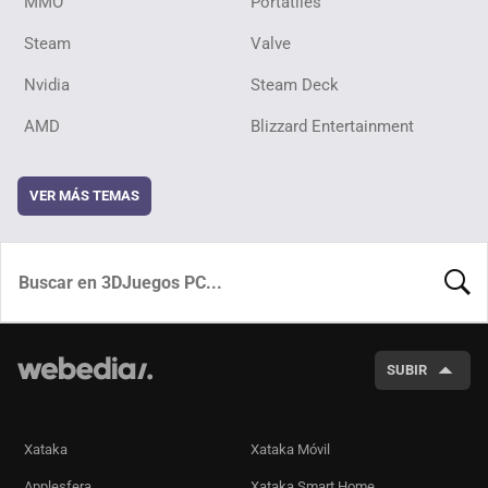
MMO
Portátiles
Steam
Valve
Nvidia
Steam Deck
AMD
Blizzard Entertainment
VER MÁS TEMAS
BUSCA
SUBIR
Xataka
Xataka Móvil
Applesfera
Xataka Smart Home