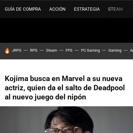
GUÍA DE COMPRA
ACCIÓN
ESTRATEGIA
STEAM
HOY SE HABLA DE
JRPG
RPG
Steam
FPS
PC Gaming
Gaming
A
Kojima busca en Marvel a su nueva
actriz, quien da el salto de Deadpool
al nuevo juego del nipón