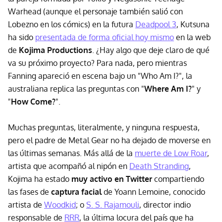
Warhead (aunque el personaje también salió con
Lobezno en los cómics) en la futura
Deadpool 3
, Kutsuna
ha sido
presentada de forma oficial hoy mismo
en la web
de
Kojima Productions
. ¿Hay algo que deje claro de qué
va su próximo proyecto? Para nada, pero mientras
Fanning apareció en escena bajo un "Who Am I?", la
australiana replica las preguntas con "
Where Am I?
" y
"
How Come?
".
Muchas preguntas, literalmente, y ninguna respuesta,
pero el padre de Metal Gear no ha dejado de moverse en
las últimas semanas. Más allá de la
muerte de Low Roar
,
artista que acompañó al nipón en
Death Stranding
,
Kojima ha estado
muy activo en Twitter
compartiendo
las fases de
captura facial
de Yoann Lemoine, conocido
artista de
Woodkid
; o
S. S. Rajamouli
, director indio
responsable de
RRR
, la última locura del país que ha