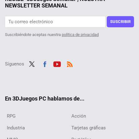
NEWSLETTER SEMANAL
Un creador de videojuegos se calienta y dona en directo 27.000 dólares a una persona con problemas financieros: "Creía que estaba de broma"
Tras encontrar éxito en Steam un desarrollador ha querido sacar su juego para consolas. El problema es que alguien ya se lo había copiado
SUSCRIBIR
Suscribiéndote aceptas nuestra
política de privacidad
Síguenos
Twit
Fac
Yout
RSS
ter
ebo
ube
ok
En 3DJuegos PC hablamos de...
RPG
Acción
Industria
Tarjetas gráficas