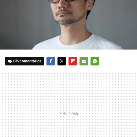
Sin comentarios
FACEBOOK
TWITTER
FLIPBOARD
E-
WHATSAPP
MAIL