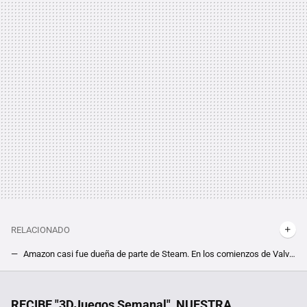
RELACIONADO
Amazon casi fue dueña de parte de Steam. En los comienzos de Valve, su co-fundadora olvidada tuvo un plan muy diferente al actual
"Estamos trabajando con Rockstar". Valve sale al rescate de GTA 5 ante la polémica actualización que lo ha hecho incompatible con Steam Deck
Ante la tendencia a hacer los teléfonos más finos, estos fabricantes apuestan por algo muy diferente: los “tocho-teléfonos”
RECIBE "3DJuegos Semanal", NUESTRA