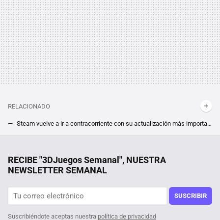
RELACIONADO
Steam vuelve a ir a contracorriente con su actualización más importante en un año. Para Valve, la industria no da la prioridad que se merecen a las demos
Los últimos cambios de Steam ya se sienten, y tienen consecuencias inesperadas que amenazan a los desarrolladores más pequeños
Renovar portátil sale más barato en la Semana Web de MediaMarkt: solo estarán disponibles unos días
RECIBE "3DJuegos Semanal", NUESTRA
NEWSLETTER SEMANAL
SUSCRIBIR
Suscribiéndote aceptas nuestra
política de privacidad