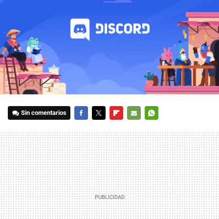
Sin comentarios
FACEBOOK
TWITTER
FLIPBOARD
E-
WHATSAPP
MAIL