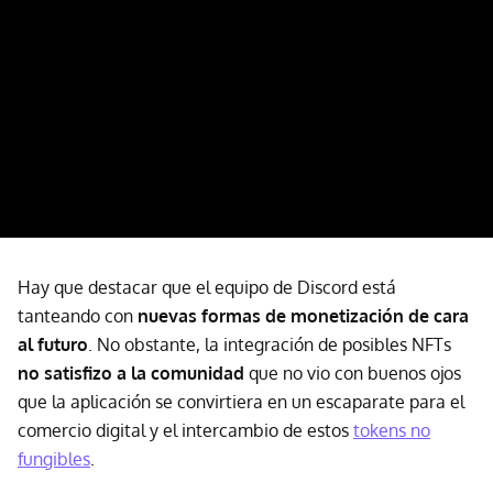
Hay que destacar que el equipo de Discord está
tanteando con
nuevas formas de monetización de cara
al futuro
. No obstante, la integración de posibles NFTs
no satisfizo a la comunidad
que no vio con buenos ojos
que la aplicación se convirtiera en un escaparate para el
comercio digital y el intercambio de estos
tokens no
fungibles
.