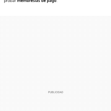
probar
membresías de pago
.