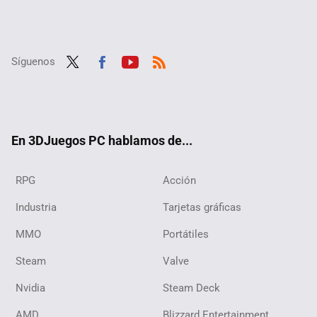
Síguenos
Twit
Fac
Yout
RSS
ter
ebo
ube
ok
En 3DJuegos PC hablamos de...
RPG
Acción
Industria
Tarjetas gráficas
MMO
Portátiles
Steam
Valve
Nvidia
Steam Deck
AMD
Blizzard Entertainment