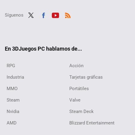
Síguenos
Twit
Fac
Yout
RSS
ter
ebo
ube
ok
En 3DJuegos PC hablamos de...
RPG
Acción
Industria
Tarjetas gráficas
MMO
Portátiles
Steam
Valve
Nvidia
Steam Deck
AMD
Blizzard Entertainment