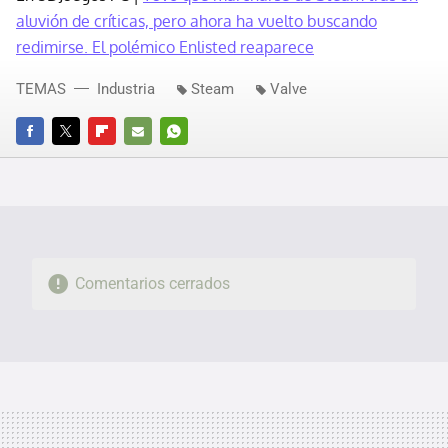
aluvión de críticas, pero ahora ha vuelto buscando
redimirse. El polémico Enlisted reaparece
TEMAS
Industria
Steam
Valve
FACEBOOK
TWITTER
FLIPBOARD
E-
WHATSAPP
MAIL
Comentarios cerrados