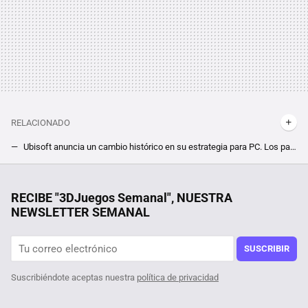
RELACIONADO
Ubisoft anuncia un cambio histórico en su estrategia para PC. Los padres de Assassin's Creed lanzarán todos sus nuevos juegos en Steam
Steam lanza una actualización casi invisible que te va a evitar disgustos obligando a los desarrolladores a ser más transparentes
Hoy en TV, una de las mejores películas de thriller psicológico de Alfred Hitchcock que batió varios récords de taquilla
RECIBE "3DJuegos Semanal", NUESTRA
NEWSLETTER SEMANAL
El shooter más pequeño del mundo existe pero no lo encontrarás en Steam. Lo han desarrollado como un proyecto de investigación en Japón
Fan de Red Dead Redemption 2 encuentra un detalle inquietantemente profético del gobierno de Trump. "Y yo creía que Fallout predecía el futuro"
SUSCRIBIR
Suscribiéndote aceptas nuestra
política de privacidad