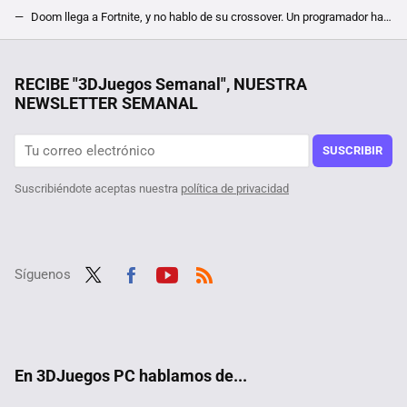
Doom llega a Fortnite, y no hablo de su crossover. Un programador ha conseguir recrear el legendario FPS dentro del juego
LEGO Fortnite: requisitos mínimos y recomendados para PC
65 años de la mejor serie de ciencia ficción de la historia. Muchos se han inspirado en ella pero nadie ha superado esta obra maestra de la televisión
RECIBE "3DJuegos Semanal", NUESTRA
NEWSLETTER SEMANAL
¡Date prisa! Solo hoy puedes hacerte gratis con uno de los mejores juegos de acción de los últimos años gracias a Epic Games
Por un gravísimo error, varios héroes de Marvel Rivals están dando ventajas injustas a quienes tengan mejores PC y más FPS
SUSCRIBIR
Suscribiéndote aceptas nuestra
política de privacidad
Síguenos
Twit
Fac
Yout
RSS
ter
ebo
ube
ok
En 3DJuegos PC hablamos de...