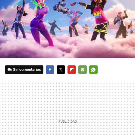
Sin comentarios
FACEBOOK
TWITTER
FLIPBOARD
E-
WHATSAPP
MAIL