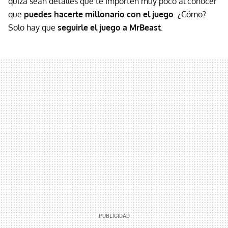
quizá sean detalles que te importen muy poco al conocer
que
puedes hacerte millonario con el juego
. ¿Cómo?
Solo hay que
seguirle el juego a MrBeast
.