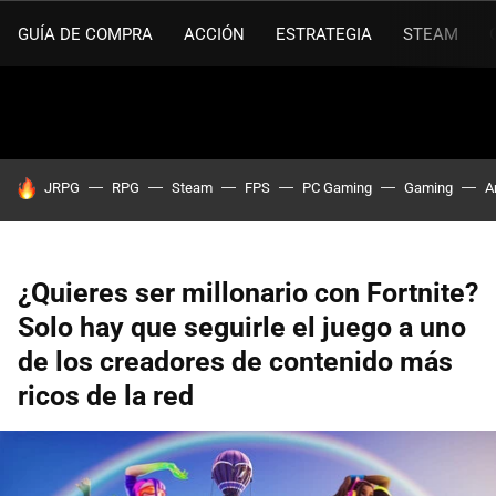
GUÍA DE COMPRA
ACCIÓN
ESTRATEGIA
STEAM
HOY SE HABLA DE
JRPG
RPG
Steam
FPS
PC Gaming
Gaming
A
¿Quieres ser millonario con Fortnite?
Solo hay que seguirle el juego a uno
de los creadores de contenido más
ricos de la red