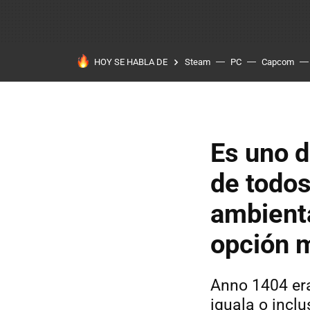
HOY SE HABLA DE
Steam
PC
Capcom
Es uno d
de todos
ambienta
opción 
Anno 1404 era
iguala o incl