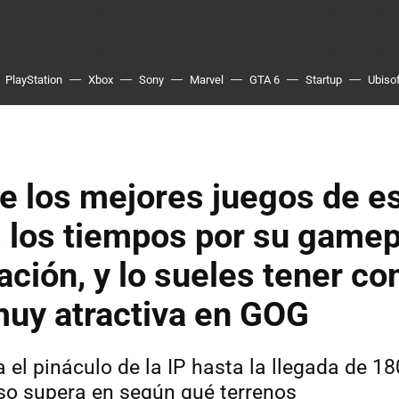
PlayStation
Xbox
Sony
Marvel
GTA 6
Startup
Ubiso
e los mejores juegos de es
 los tiempos por su gamep
ción, y lo sueles tener c
muy atractiva en GOG
 el pináculo de la IP hasta la llegada de 18
uso supera en según qué terrenos