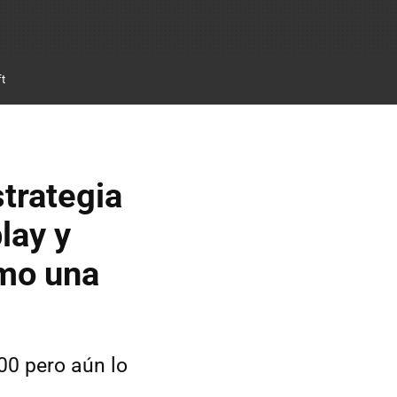
ft
trategia
lay y
omo una
00 pero aún lo