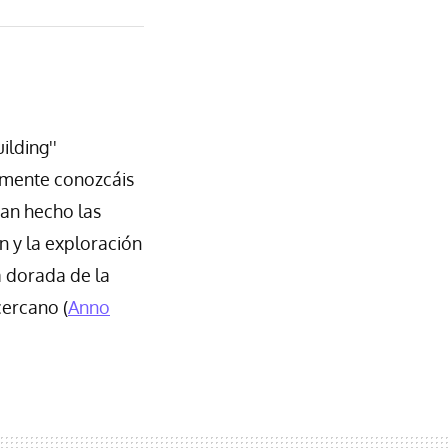
ilding''
amente conozcáis
han hecho las
n y la exploración
a dorada de la
cercano (
Anno