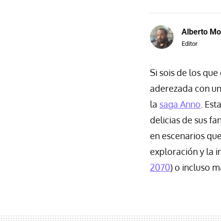
Alberto Mo
Editor
Si sois de los que
aderezada con u
la
saga Anno
. Est
delicias de sus f
en escenarios qu
exploración y la i
2070
) o incluso má