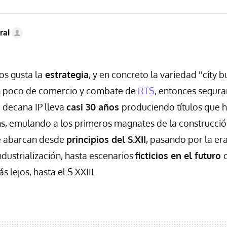
ral
 os gusta la
estrategia
, y en concreto la variedad ''city bu
n poco de comercio y combate de
RTS
, entonces segur
a decana IP lleva
casi 30 años
produciendo títulos que 
ans, emulando a los primeros magnates de la construcció
e abarcan desde
principios del S.XII
, pasando por la er
ndustrialización, hasta escenarios
ficticios en el futuro
s lejos, hasta el S.XXIII.