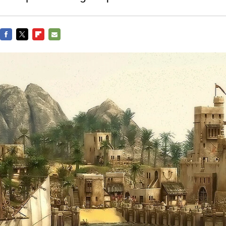
FACEBOOK
TWITTER
FLIPBOARD
E-
MAIL