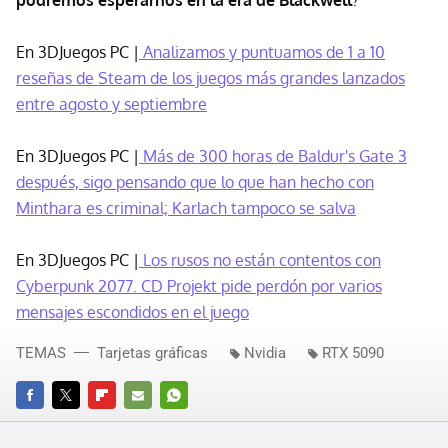
podremos esperarnos en la era de Blackwell
?
En 3DJuegos PC |
Analizamos y puntuamos de 1 a 10
reseñas de Steam de los juegos más grandes lanzados
entre agosto y septiembre
En 3DJuegos PC |
Más de 300 horas de Baldur's Gate 3
después, sigo pensando que lo que han hecho con
Minthara es criminal; Karlach tampoco se salva
En 3DJuegos PC |
Los rusos no están contentos con
Cyberpunk 2077. CD Projekt pide perdón por varios
mensajes escondidos en el juego
TEMAS
Tarjetas gráficas
Nvidia
RTX 5090
FACEBOOK
TWITTER
FLIPBOARD
E-
WHATSAPP