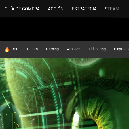
GUÍA DE COMPRA
ACCIÓN
ESTRATEGIA
STEAM
HOY SE HABLA DE
RPG
Steam
Gaming
Amazon
Elden Ring
PlayStat