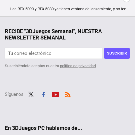
Las RTX 5090 y RTX 5080 ya tienen ventana de lanzamiento, y no tendrás que esperar mucho. Fuentes cercanas a NVIDIA apuntan a finales de año
Puedes conseguir una RTX 4080 Super gratis con el diseño más bestia que verás, y para eso necesitas ganar el nuevo sorteo de NVIDIA
Xiaomi tiene esta tablet Pro de 12 pulgadas que ahora está a precio de outlet
RECIBE "3DJuegos Semanal", NUESTRA
NEWSLETTER SEMANAL
La ''instalación'' de su nueva GPU le salió más cara que los 2.000 euros que le costó, así es como no se debe poner algo en un PC
No quiere que Amazon venga a reclamarle lo que su tío le regaló, dos monitores gaming que iban a ser destruidos y llegaron a su tienda
SUSCRIBIR
Suscribiéndote aceptas nuestra
política de privacidad
Síguenos
Twit
Fac
Yout
RSS
ter
ebo
ube
ok
En 3DJuegos PC hablamos de...