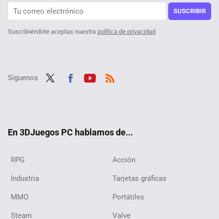
Es la versión de Doom para PC peor optimizada de todas y tardarías siglos en completar uno solo de sus niveles, pero el logro verdadero está en cómo se ha creado
SUSCRIBIR
Suscribiéndote aceptas nuestra
política de privacidad
Síguenos
Twit
Fac
Yout
RSS
ter
ebo
ube
ok
En 3DJuegos PC hablamos de...
RPG
Acción
Industria
Tarjetas gráficas
MMO
Portátiles
Steam
Valve