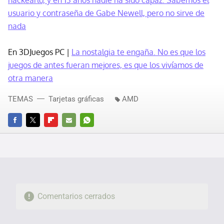
hackearlo, y en 13 años nadie ha sido capaz. Sabemos el
usuario y contraseña de Gabe Newell, pero no sirve de
nada
En 3DJuegos PC |
La nostalgia te engaña. No es que los
juegos de antes fueran mejores, es que los vivíamos de
otra manera
TEMAS
Tarjetas gráficas
AMD
FACEBOOK
TWITTER
FLIPBOARD
E-
WHATSAPP
MAIL
Comentarios cerrados