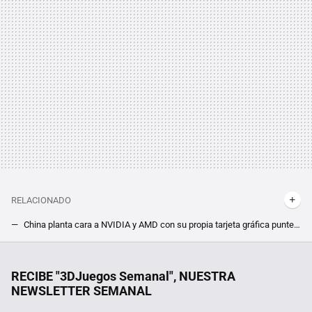
RELACIONADO
China planta cara a NVIDIA y AMD con su propia tarjeta gráfica puntera, pero esta rinde peor que la integrada de un Ryzen
Hasta 39% más de rendimiento en juegos sin cambiar de tarjeta gráfica. La nueva función de Windows saca pecho gracias a las benchmarks de AMD
Bali quiso atraer a todos los nómadas digitales con medidas increíbles. Así les va tres años después
RECIBE "3DJuegos Semanal", NUESTRA
NEWSLETTER SEMANAL
Un youtuber se propone "acabar con la PS5" con su PC de 436€. Los resultados son impresionantes, pero no exactamente lo que esperaba