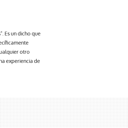
". Es un dicho que
ecíficamente
ualquier otro
na experiencia de