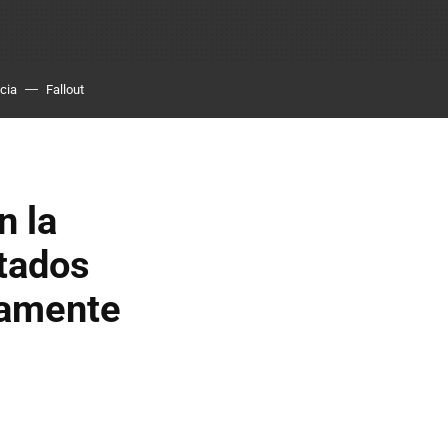
cia
Fallout
n la
ltados
tamente