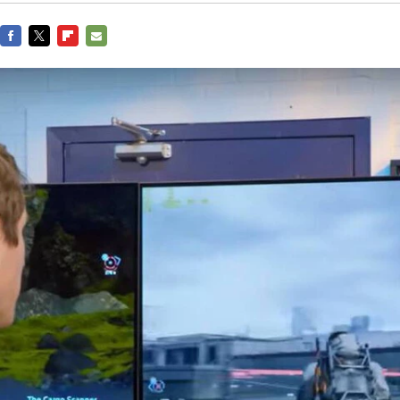
FACEBOOK
TWITTER
FLIPBOARD
E-
MAIL