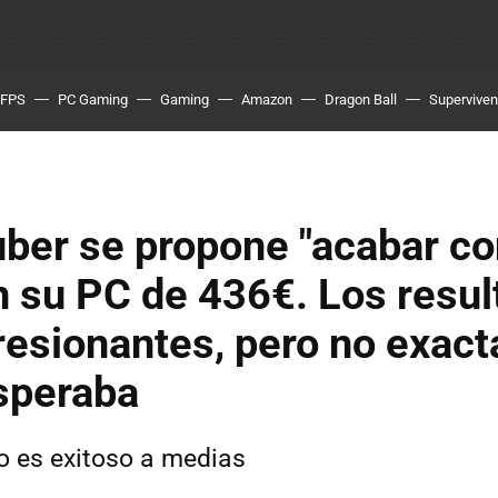
FPS
PC Gaming
Gaming
Amazon
Dragon Ball
Superviven
ber se propone "acabar co
 su PC de 436€. Los resu
resionantes, pero no exac
speraba
o es exitoso a medias