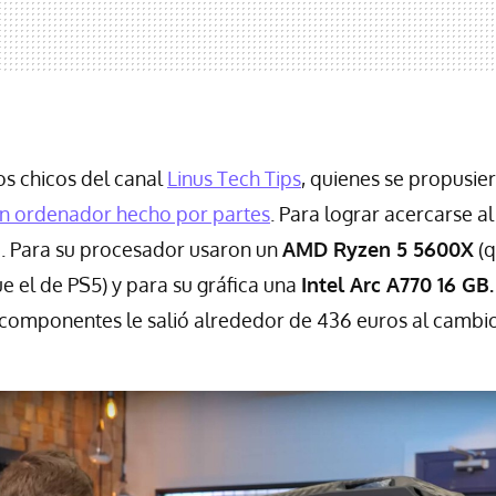
os chicos del canal
Linus Tech Tips
, quienes se propusie
n ordenador hecho por partes
. Para lograr acercarse a
 Para su procesador usaron un
AMD Ryzen 5 5600X
(q
 el de PS5) y para su gráfica una
Intel Arc A770 16 GB
e componentes le salió alrededor de 436 euros al cambio