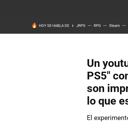
HOY SE HABLA DE
JRPG
RPG
Steam
Un youtu
PS5" con
son imp
lo que e
El experiment