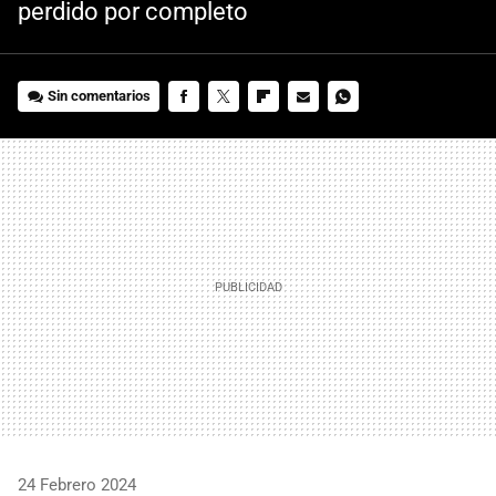
perdido por completo
Sin comentarios
FACEBOOK
TWITTER
FLIPBOARD
E-
WHATSAPP
MAIL
24 Febrero 2024