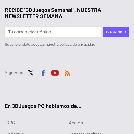
'Daredevil: Born Again' es la serie de Disney Plus más vista de lo que llevamos de año. Esa es la única buena noticia
RECIBE "3DJuegos Semanal", NUESTRA
NEWSLETTER SEMANAL
Un tesoro ha aparecido en las oficinas de Square Enix. Se trata de un alijo de juegos retro que son el sueño de todo coleccionista
El shooter más pequeño del mundo existe pero no lo encontrarás en Steam. Lo han desarrollado como un proyecto de investigación en Japón
SUSCRIBIR
Suscribiéndote aceptas nuestra
política de privacidad
Síguenos
Twit
Fac
Yout
RSS
ter
ebo
ube
ok
En 3DJuegos PC hablamos de...
RPG
Acción