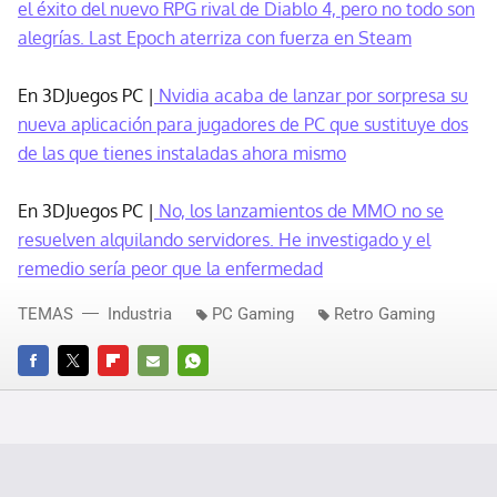
el éxito del nuevo RPG rival de Diablo 4, pero no todo son
alegrías. Last Epoch aterriza con fuerza en Steam
En 3DJuegos PC |
Nvidia acaba de lanzar por sorpresa su
nueva aplicación para jugadores de PC que sustituye dos
de las que tienes instaladas ahora mismo
En 3DJuegos PC |
No, los lanzamientos de MMO no se
resuelven alquilando servidores. He investigado y el
remedio sería peor que la enfermedad
TEMAS
Industria
PC Gaming
Retro Gaming
FACEBOOK
TWITTER
FLIPBOARD
E-
WHATSAPP
MAIL