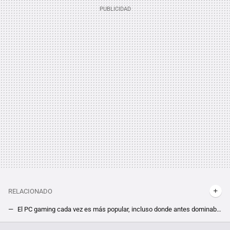
RELACIONADO
El PC gaming cada vez es más popular, incluso donde antes dominaban las consolas. Con beneficios récord años tras año, Japón se rinde a los ordenadores
"Estamos trabajando con Rockstar". Valve sale al rescate de GTA 5 ante la polémica actualización que lo ha hecho incompatible con Steam Deck