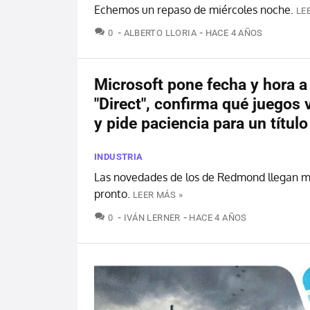
Echemos un repaso de miércoles noche.
LE
COMENTARIOS
0
ALBERTO LLORIA
HACE 4 AÑOS
Microsoft pone fecha y hora a
"Direct", confirma qué juegos
y pide paciencia para un títul
INDUSTRIA
Las novedades de los de Redmond llegan 
pronto.
LEER MÁS »
COMENTARIOS
0
IVÁN LERNER
HACE 4 AÑOS