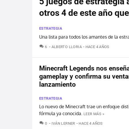
5 juegos de estrategia 
otros 4 de este año qu
ESTRATEGIA
Una lista para todos los amantes de la estr
COMENTARIOS
6
ALBERTO LLORIA
HACE 4 AÑOS
Minecraft Legends nos enseñ
gameplay y confirma su venta
lanzamiento
ESTRATEGIA
Lo nuevo de Minecraft trae un enfoque dist
fórmula ya conocida.
LEER MÁS »
COMENTARIOS
0
IVÁN LERNER
HACE 4 AÑOS