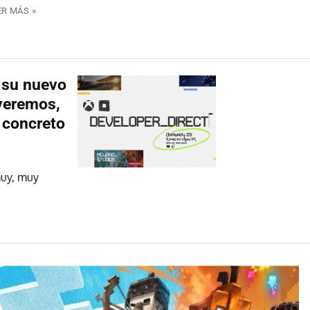
ER MÁS »
 su nuevo
 veremos,
o concreto
muy, muy