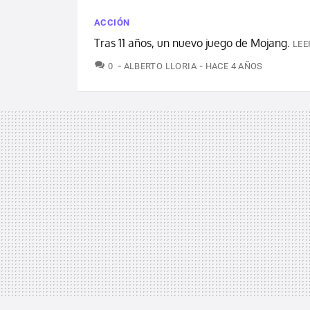
ACCIÓN
Tras 11 años, un nuevo juego de Mojang.
LEE
COMENTARIOS
0
ALBERTO LLORIA
HACE 4 AÑOS