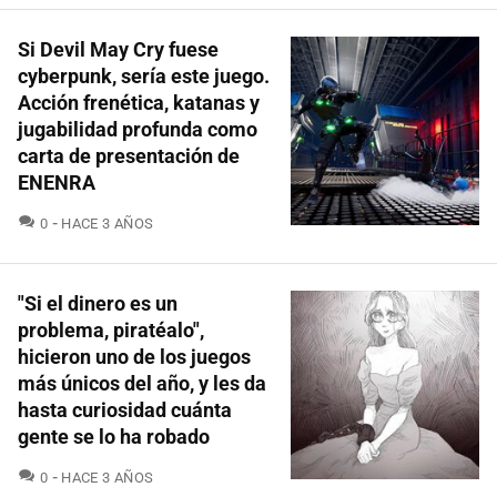
Si Devil May Cry fuese
cyberpunk, sería este juego.
Acción frenética, katanas y
jugabilidad profunda como
carta de presentación de
ENENRA
COMENTARIOS
0
HACE 3 AÑOS
"Si el dinero es un
problema, piratéalo",
hicieron uno de los juegos
más únicos del año, y les da
hasta curiosidad cuánta
gente se lo ha robado
COMENTARIOS
0
HACE 3 AÑOS