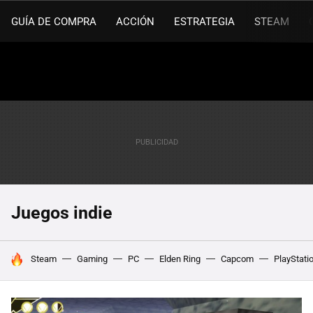
GUÍA DE COMPRA
ACCIÓN
ESTRATEGIA
STEAM
Juegos indie
HOY SE HABLA DE
Steam
Gaming
PC
Elden Ring
Capcom
PlayStati