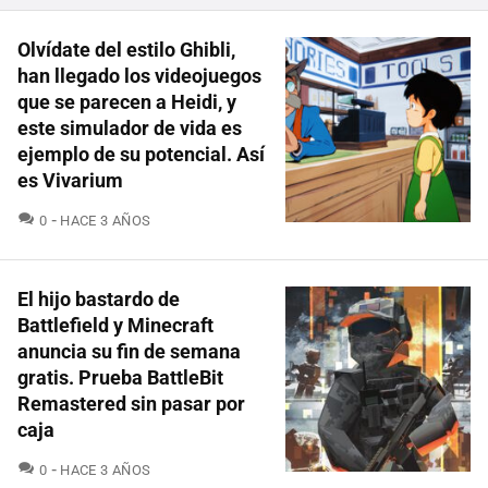
Olvídate del estilo Ghibli,
han llegado los videojuegos
que se parecen a Heidi, y
este simulador de vida es
ejemplo de su potencial. Así
es Vivarium
COMENTARIOS
0
HACE 3 AÑOS
El hijo bastardo de
Battlefield y Minecraft
anuncia su fin de semana
gratis. Prueba BattleBit
Remastered sin pasar por
caja
COMENTARIOS
0
HACE 3 AÑOS