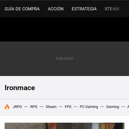
GUÍA DE COMPRA
ACCIÓN
ESTRATEGIA
STEAM
Ironmace
HOY SE HABLA DE
JRPG
RPG
Steam
FPS
PC Gaming
Gaming