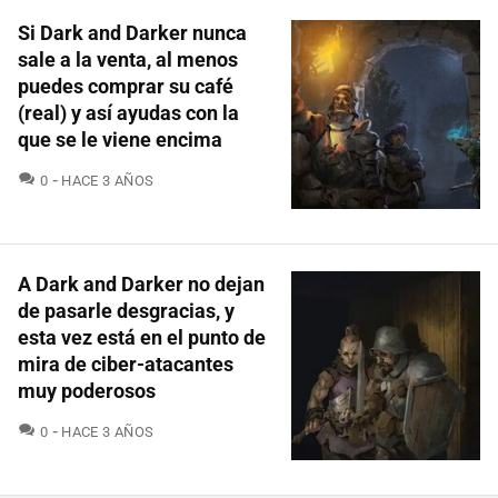
Si Dark and Darker nunca
sale a la venta, al menos
puedes comprar su café
(real) y así ayudas con la
que se le viene encima
COMENTARIOS
0
HACE 3 AÑOS
A Dark and Darker no dejan
de pasarle desgracias, y
esta vez está en el punto de
mira de ciber-atacantes
muy poderosos
COMENTARIOS
0
HACE 3 AÑOS