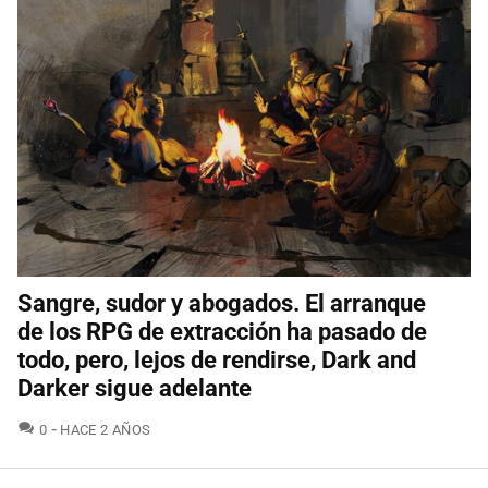
Sangre, sudor y abogados. El arranque
de los RPG de extracción ha pasado de
todo, pero, lejos de rendirse, Dark and
Darker sigue adelante
COMENTARIOS
0
HACE 2 AÑOS