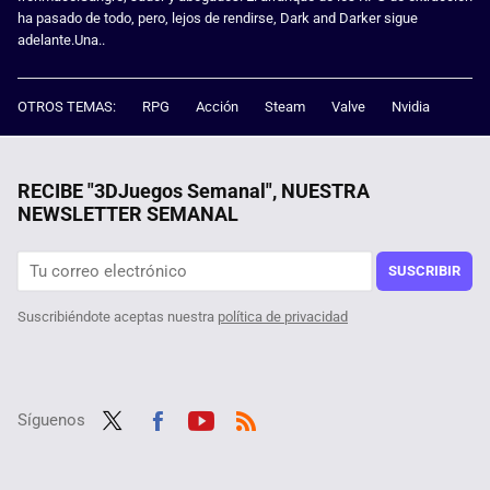
ha pasado de todo, pero, lejos de rendirse, Dark and Darker sigue
adelante.Una..
OTROS TEMAS:
RPG
Acción
Steam
Valve
Nvidia
RECIBE "3DJuegos Semanal", NUESTRA
NEWSLETTER SEMANAL
SUSCRIBIR
Suscribiéndote aceptas nuestra
política de privacidad
Síguenos
Twit
Fac
Yout
RSS
ter
ebo
ube