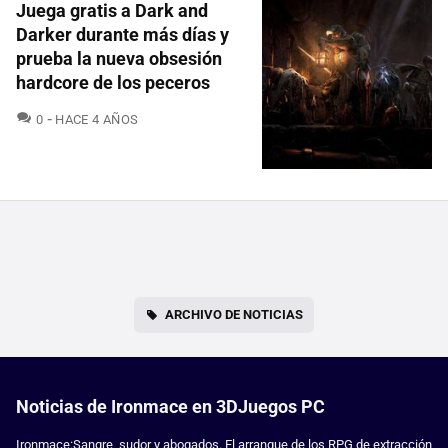
Juega gratis a Dark and
Darker durante más días y
prueba la nueva obsesión
hardcore de los peceros
COMENTARIOS
0
HACE 4 AÑOS
ARCHIVO DE NOTICIAS
Noticias de Ironmace en 3DJuegos PC
Ironmace:Sangre, sudor y abogados. El arranque de los RPG de extracción