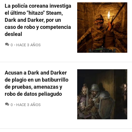
La policía coreana investiga
el último "hitazo" Steam,
Dark and Darker, por un
caso de robo y competencia
desleal
COMENTARIOS
0
HACE 3 AÑOS
Acusan a Dark and Darker
de plagio en un batiburrillo
de pruebas, amenazas y
robo de datos peliagudo
COMENTARIOS
0
HACE 3 AÑOS