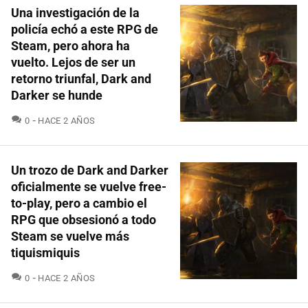
Una investigación de la
policía echó a este RPG de
Steam, pero ahora ha
vuelto. Lejos de ser un
retorno triunfal, Dark and
Darker se hunde
COMENTARIOS
0
HACE 2 AÑOS
Un trozo de Dark and Darker
oficialmente se vuelve free-
to-play, pero a cambio el
RPG que obsesionó a todo
Steam se vuelve más
tiquismiquis
COMENTARIOS
0
HACE 2 AÑOS