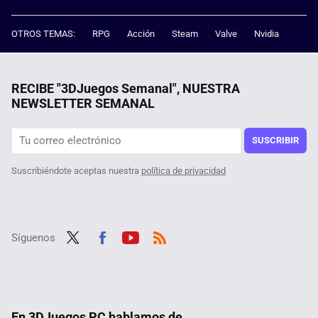
OTROS TEMAS:
RPG
Acción
Steam
Valve
Nvidia
RECIBE "3DJuegos Semanal", NUESTRA
NEWSLETTER SEMANAL
SUSCRIBIR
Suscribiéndote aceptas nuestra
política de privacidad
Síguenos
Twit
Fac
Yout
RSS
ter
ebo
ube
ok
En 3DJuegos PC hablamos de...