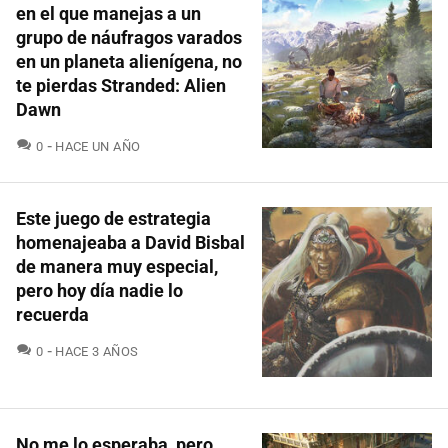
en el que manejas a un
grupo de náufragos varados
en un planeta alienígena, no
te pierdas Stranded: Alien
Dawn
COMENTARIOS
0
HACE UN AÑO
Este juego de estrategia
homenajeaba a David Bisbal
de manera muy especial,
pero hoy día nadie lo
recuerda
COMENTARIOS
0
HACE 3 AÑOS
No me lo esperaba, pero