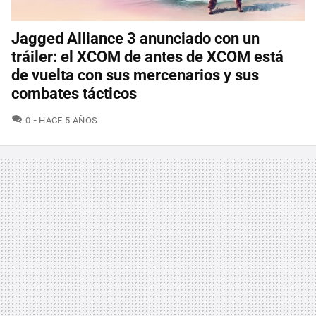
Jagged Alliance 3 anunciado con un
tráiler: el XCOM de antes de XCOM está
de vuelta con sus mercenarios y sus
combates tácticos
COMENTARIOS
0
HACE 5 AÑOS