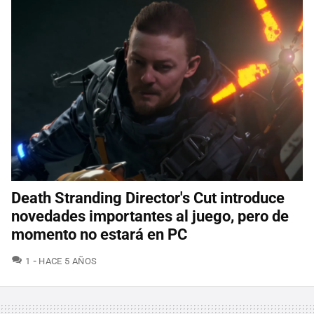
Death Stranding Director's Cut introduce
novedades importantes al juego, pero de
momento no estará en PC
COMENTARIOS
1
HACE 5 AÑOS