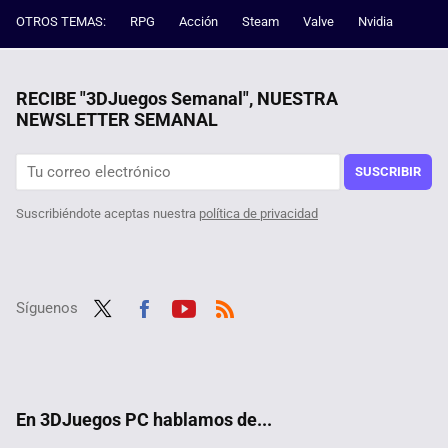
OTROS TEMAS:
RPG
Acción
Steam
Valve
Nvidia
RECIBE "3DJuegos Semanal", NUESTRA
NEWSLETTER SEMANAL
SUSCRIBIR
Suscribiéndote aceptas nuestra
política de privacidad
Síguenos
Twit
Fac
Yout
RSS
ter
ebo
ube
ok
En 3DJuegos PC hablamos de...