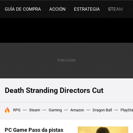
GUÍA DE COMPRA
ACCIÓN
ESTRATEGIA
STEAM
Death Stranding Directors Cut
HOY SE HABLA DE
RPG
Steam
Gaming
Amazon
Dragon Ball
PlaySta
PC Game Pass da pistas