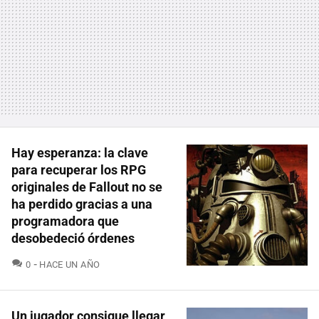
Hay esperanza: la clave
para recuperar los RPG
originales de Fallout no se
ha perdido gracias a una
programadora que
desobedeció órdenes
COMENTARIOS
0
HACE UN AÑO
Un jugador consigue llegar