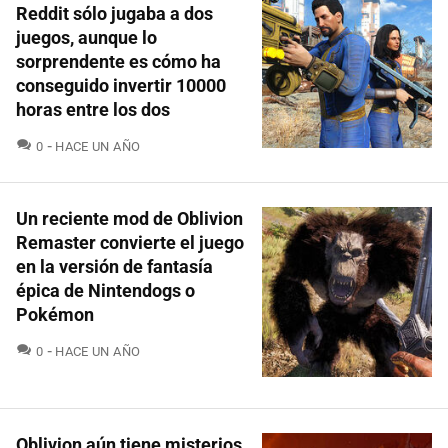
Reddit sólo jugaba a dos
juegos, aunque lo
sorprendente es cómo ha
conseguido invertir 10000
horas entre los dos
COMENTARIOS
0
HACE UN AÑO
Un reciente mod de Oblivion
Remaster convierte el juego
en la versión de fantasía
épica de Nintendogs o
Pokémon
COMENTARIOS
0
HACE UN AÑO
Oblivion aún tiene misterios