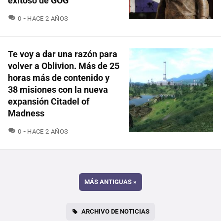
exitoso de GOG
COMENTARIOS
0
HACE 2 AÑOS
Te voy a dar una razón para
volver a Oblivion. Más de 25
horas más de contenido y
38 misiones con la nueva
expansión Citadel of
Madness
COMENTARIOS
0
HACE 2 AÑOS
MÁS ANTIGUAS
»
ARCHIVO DE NOTICIAS