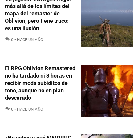
más allá de los límites del
mapa del remaster de
Oblivion, pero tiene truco:
es una ilusión
COMENTARIOS
0
HACE UN AÑO
El RPG Oblivion Remastered
no ha tardado ni 3 horas en
recibir mods subiditos de
tono, aunque no en plan
descarado
COMENTARIOS
0
HACE UN AÑO
¿No sabes a qué MMORPG