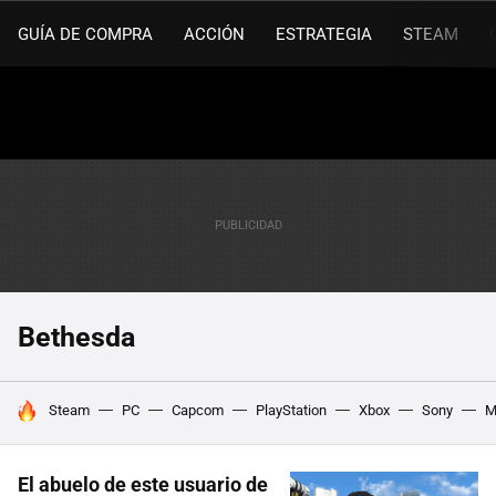
GUÍA DE COMPRA
ACCIÓN
ESTRATEGIA
STEAM
Bethesda
HOY SE HABLA DE
Steam
PC
Capcom
PlayStation
Xbox
Sony
M
El abuelo de este usuario de