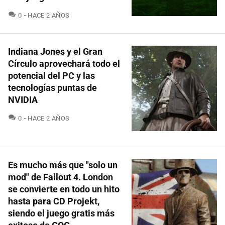
COMENTARIOS
0
HACE 2 AÑOS
Indiana Jones y el Gran
Círculo aprovechará todo el
potencial del PC y las
tecnologías puntas de
NVIDIA
COMENTARIOS
0
HACE 2 AÑOS
Es mucho más que "solo un
mod" de Fallout 4. London
se convierte en todo un hito
hasta para CD Projekt,
siendo el juego gratis más