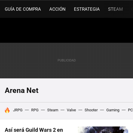
GUÍA DE COMPRA
ACCIÓN
ESTRATEGIA
STEAM
Arena Net
HOY SE HABLA DE
JRPG
RPG
Steam
Valve
Shooter
Gaming
PC
Así será Guild Wars 2 en