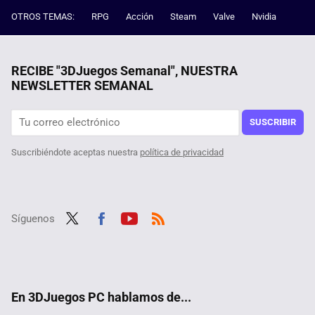
OTROS TEMAS:
RPG
Acción
Steam
Valve
Nvidia
RECIBE "3DJuegos Semanal", NUESTRA
NEWSLETTER SEMANAL
SUSCRIBIR
Suscribiéndote aceptas nuestra
política de privacidad
Síguenos
Twit
Fac
Yout
RSS
ter
ebo
ube
ok
En 3DJuegos PC hablamos de...