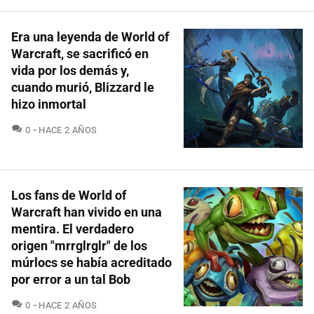
Era una leyenda de World of
Warcraft, se sacrificó en
vida por los demás y,
cuando murió, Blizzard le
hizo inmortal
COMENTARIOS
0
HACE 2 AÑOS
Los fans de World of
Warcraft han vivido en una
mentira. El verdadero
origen "mrrglrglr" de los
múrlocs se había acreditado
por error a un tal Bob
COMENTARIOS
0
HACE 2 AÑOS