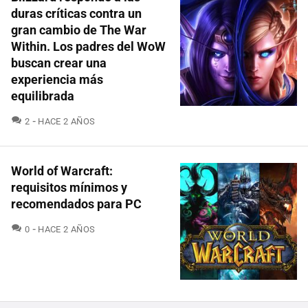
duras críticas contra un
gran cambio de The War
Within. Los padres del WoW
buscan crear una
experiencia más
equilibrada
COMENTARIOS
2
HACE 2 AÑOS
World of Warcraft:
requisitos mínimos y
recomendados para PC
COMENTARIOS
0
HACE 2 AÑOS