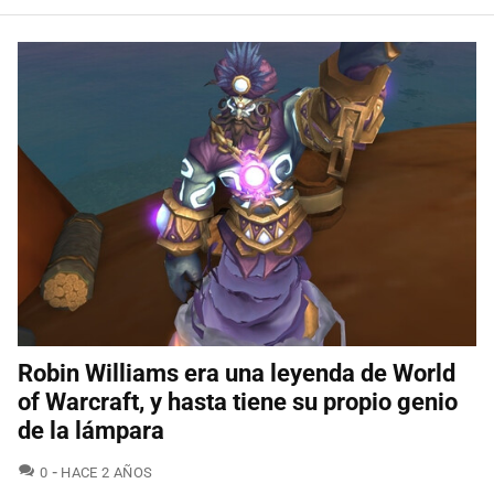
Robin Williams era una leyenda de World
of Warcraft, y hasta tiene su propio genio
de la lámpara
COMENTARIOS
0
HACE 2 AÑOS