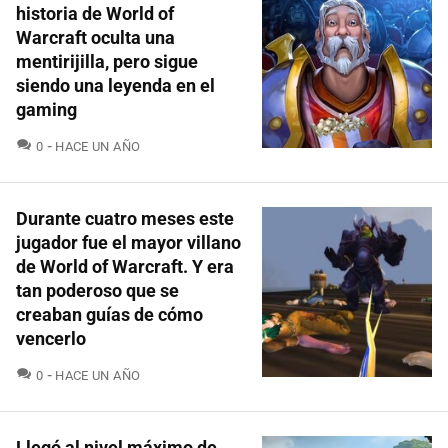
historia de World of
Warcraft oculta una
mentirijilla, pero sigue
siendo una leyenda en el
gaming
COMENTARIOS
0
HACE UN AÑO
Durante cuatro meses este
jugador fue el mayor villano
de World of Warcraft. Y era
tan poderoso que se
creaban guías de cómo
vencerlo
COMENTARIOS
0
HACE UN AÑO
Llegó al nivel máximo de