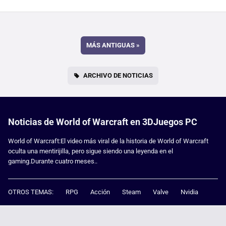
MÁS ANTIGUAS
»
ARCHIVO DE NOTICIAS
Noticias de World of Warcraft en 3DJuegos PC
World of Warcraft:El video más viral de la historia de World of Warcraft
oculta una mentirijilla, pero sigue siendo una leyenda en el
gaming.Durante cuatro meses..
OTROS TEMAS:
RPG
Acción
Steam
Valve
Nvidia