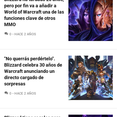
pero por fin va a añadir a
World of Warcraft una de las
funciones clave de otros
MMO
COMENTARIOS
0
HACE 2 AÑOS
"No querrás perdértelo".
Blizzard celebra 30 años de
Warcraft anunciando un
directo cargado de
sorpresas
COMENTARIOS
0
HACE 2 AÑOS