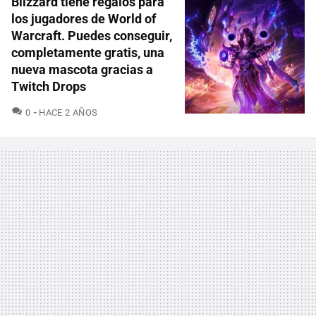
Blizzard tiene regalos para
los jugadores de World of
Warcraft. Puedes conseguir,
completamente gratis, una
nueva mascota gracias a
Twitch Drops
COMENTARIOS
0
HACE 2 AÑOS