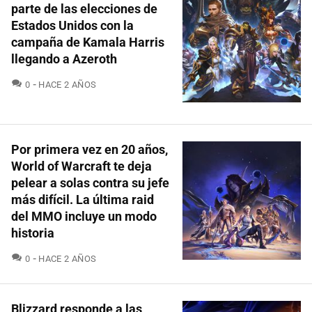
parte de las elecciones de
Estados Unidos con la
campaña de Kamala Harris
llegando a Azeroth
COMENTARIOS
0
HACE 2 AÑOS
Por primera vez en 20 años,
World of Warcraft te deja
pelear a solas contra su jefe
más difícil. La última raid
del MMO incluye un modo
historia
COMENTARIOS
0
HACE 2 AÑOS
Blizzard responde a las