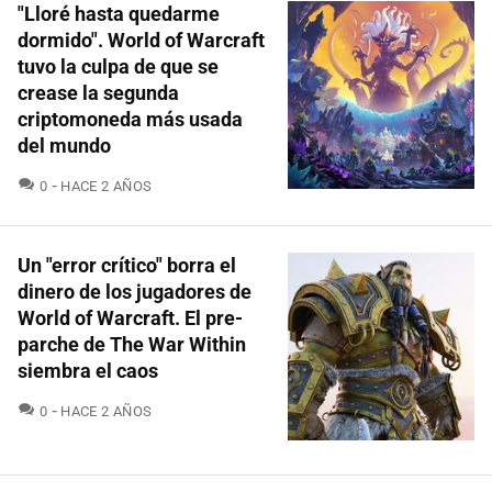
"Lloré hasta quedarme
dormido". World of Warcraft
tuvo la culpa de que se
crease la segunda
criptomoneda más usada
del mundo
COMENTARIOS
0
HACE 2 AÑOS
Un "error crítico" borra el
dinero de los jugadores de
World of Warcraft. El pre-
parche de The War Within
siembra el caos
COMENTARIOS
0
HACE 2 AÑOS