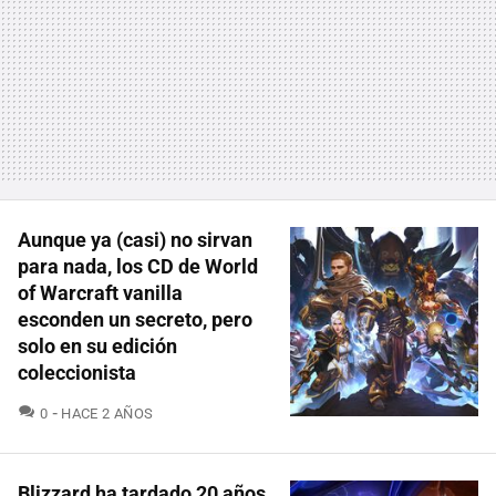
Aunque ya (casi) no sirvan
para nada, los CD de World
of Warcraft vanilla
esconden un secreto, pero
solo en su edición
coleccionista
COMENTARIOS
0
HACE 2 AÑOS
Blizzard ha tardado 20 años,