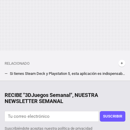
RELACIONADO
Si tienes Steam Deck y Playstation 5, esta aplicación es indispensable y puede cambiar por completo tu forma de jugar a ambas máquinas
Steam acaba de repartir uno de sus logros más raros. O lo tienes ya, o no lo olerás hasta 2026
El mapa definitivo del eclipse del 12 de agosto: consulta aquí la duración y la previsión en cada municipio de España
RECIBE "3DJuegos Semanal", NUESTRA
NEWSLETTER SEMANAL
SUSCRIBIR
Suscribiéndote aceptas nuestra
política de privacidad