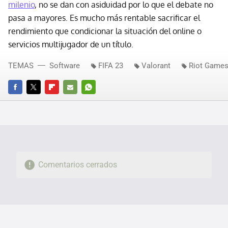
milenio
, no se dan con asiduidad por lo que el debate no
pasa a mayores. Es mucho más rentable sacrificar el
rendimiento que condicionar la situación del online o
servicios multijugador de un título.
TEMAS
Software
FIFA 23
Valorant
Riot Game
FACEBOOK
TWITTER
FLIPBOARD
E-
WHATSAPP
MAIL
Comentarios cerrados