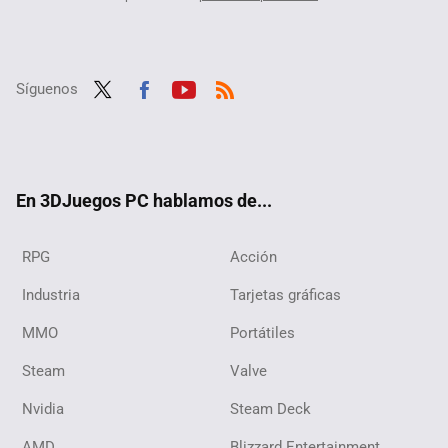
Síguenos
Twit
Fac
Yout
RSS
ter
ebo
ube
ok
En 3DJuegos PC hablamos de...
RPG
Acción
Industria
Tarjetas gráficas
MMO
Portátiles
Steam
Valve
Nvidia
Steam Deck
AMD
Blizzard Entertainment