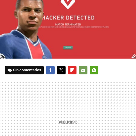
Sin comentarios
FACEBOOK
TWITTER
FLIPBOARD
E-
WHATSAPP
MAIL