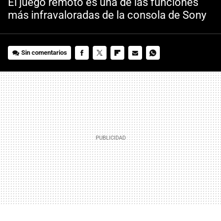
El juego remoto es una de las funciones
más infravaloradas de la consola de Sony
Sin comentarios
FACEBOOK
TWITTER
FLIPBOARD
E-
WHATSAPP
MAIL