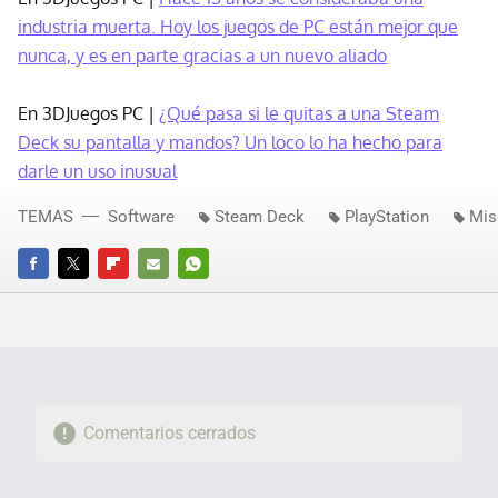
industria muerta. Hoy los juegos de PC están mejor que
nunca, y es en parte gracias a un nuevo aliado
En 3DJuegos PC |
¿Qué pasa si le quitas a una Steam
Deck su pantalla y mandos? Un loco lo ha hecho para
darle un uso inusual
TEMAS
Software
Steam Deck
PlayStation
Mis
FACEBOOK
TWITTER
FLIPBOARD
E-
WHATSAPP
MAIL
Comentarios cerrados