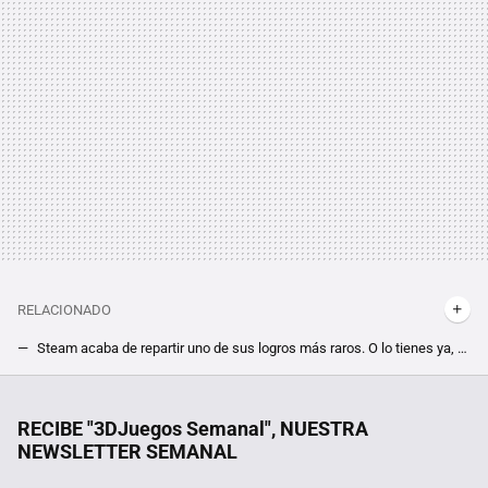
RELACIONADO
Steam acaba de repartir uno de sus logros más raros. O lo tienes ya, o no lo olerás hasta 2026
El padre de Steam nos desafió a hackearlo, y en 14 años nadie ha sido capaz. Sabemos el usuario y contraseña de Gabe Newell, pero no sirve de nada
Unos científicos españoles quieren salvar al planeta con un plan alocado: rellenar de agua el mar de Aral para capturar CO2
RECIBE "3DJuegos Semanal", NUESTRA
NEWSLETTER SEMANAL