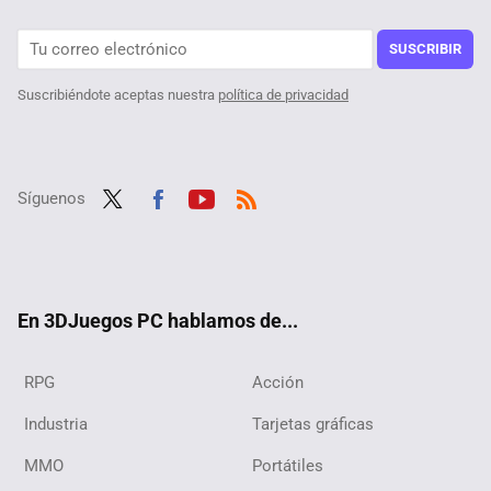
Shantae Half Genie Hero es el primer metroidvania de la saga que dio el salto a PC y rebosa jugabilidad y carisma por todos sus píxeles
SUSCRIBIR
Suscribiéndote aceptas nuestra
política de privacidad
Síguenos
Twit
Fac
Yout
RSS
ter
ebo
ube
ok
En 3DJuegos PC hablamos de...
RPG
Acción
Industria
Tarjetas gráficas
MMO
Portátiles