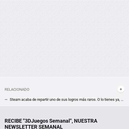
RELACIONADO
Steam acaba de repartir uno de sus logros más raros. O lo tienes ya, o no lo olerás hasta 2026
El padre de Steam nos desafió a hackearlo, y en 14 años nadie ha sido capaz. Sabemos el usuario y contraseña de Gabe Newell, pero no sirve de nada
Un experimento logra el mayor hito de la computación cuántica y convierte un proceso de 10 minutos en un trámite de 20 segundos
RECIBE "3DJuegos Semanal", NUESTRA
NEWSLETTER SEMANAL
En versión original es mucho mejor, por eso os recomendamos jugar a la primera versión de este gran FPS de Ubisoft antes que a su malogrado remaster