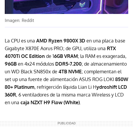
Imagen: Reddit
La CPU es una
AMD Ryzen 9800X 3D
en una placa base
Gigabyte X870E Aorus PRO; de GPU, utiliza una
RTX
4070Ti OC Edition
de 1
6GB VRAM
; la RAM es exagerada,
96GB
en 4x24 módulos
DDR5-7.200
; de almacenamiento
un WD Black SN850x de
4TB NVME
; complementan el
set up una fuente de alimentación ASUS ROG LOKI
850W
80+ Platinum
, refrigerción líquida Lian Li H
ydroshift LCD
360R
, 6 ventiladores de la misma marca Wireless y LCD
en una
caja NZXT H9 Flow (White)
.