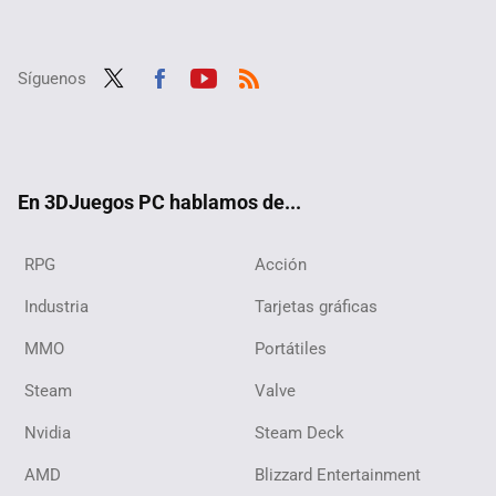
Síguenos
Twit
Fac
Yout
RSS
ter
ebo
ube
ok
En 3DJuegos PC hablamos de...
RPG
Acción
Industria
Tarjetas gráficas
MMO
Portátiles
Steam
Valve
Nvidia
Steam Deck
AMD
Blizzard Entertainment