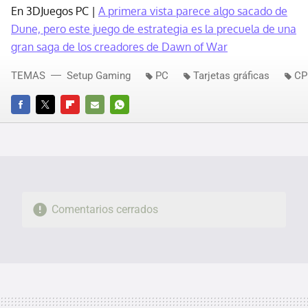
En 3DJuegos PC |
A primera vista parece algo sacado de
Dune, pero este juego de estrategia es la precuela de una
gran saga de los creadores de Dawn of War
TEMAS
Setup Gaming
PC
Tarjetas gráficas
CP
FACEBOOK
TWITTER
FLIPBOARD
E-
WHATSAPP
MAIL
Comentarios cerrados