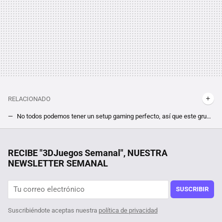
RELACIONADO
No todos podemos tener un setup gaming perfecto, así que este grupo de jugadores se dedica a reivindicar los equipos más estrafalarios que puedas imaginar
Meses de planificación ''tirados a la basura'' por un detalle que no tuvo en cuenta al seleccionar su nueva GPU
Acaba de llegar a Netflix la aclamada película de ciencia ficción que destronó a Star Wars y se convirtió en la más taquillera de la historia
RECIBE "3DJuegos Semanal", NUESTRA
NEWSLETTER SEMANAL
Su abuelo le regaló el PC que usaba para contabilidad y seguridad. Cuando preguntó en Reddit si era bueno para jugar, la comunidad no salía de su asombro
Pensaba que había comprado una tarjeta gráfica falsa, pero el problema estaba en los estándares de calidad del país donde la consiguió
SUSCRIBIR
Suscribiéndote aceptas nuestra
política de privacidad